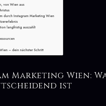
n, von Wien aus
hristus
m durch Instagram Marketing Wien
tzererlebnis
ion langfristig auszahlt
essourcen
Wien – dein nächster Schritt
am Marketing Wien: W
ntscheidend ist