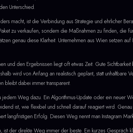
den Unterschied.
rs macht, ist die Verbindung aus Strategie und ehrlicher Berat
 Paket zu verkaufen, sondern die Maßnahmen zu finden, die für
ätzen genau diese Klarheit. Unternehmen aus Wien setzen auf 
nd den Ergebnissen liegt oft etwas Zeit. Gute Sichtbarkeit bau
shalb wird von Anfang an realistisch geplant, statt unhaltbare
n bleibt dabei immer transparent.
u jedem Weg dazu. Ein Algorithmus-Update oder ein neuer W
dend ist, wie flexibel und schnell darauf reagiert wird. Genau
hert langfristigen Erfolg. Diesen Weg nennt man Instagram Mar
, ist der direkte Weg immer der beste. Ein kurzes Gespräch klä