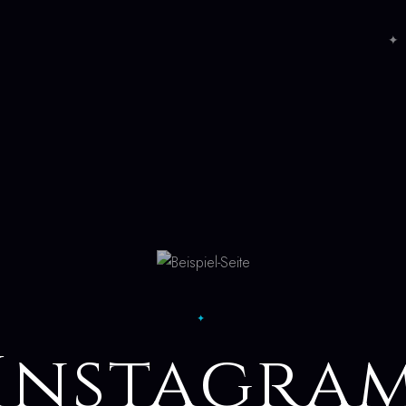
✦ 
✦
Instagra