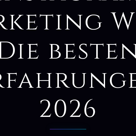
keting W
Die beste
rfahrung
2026