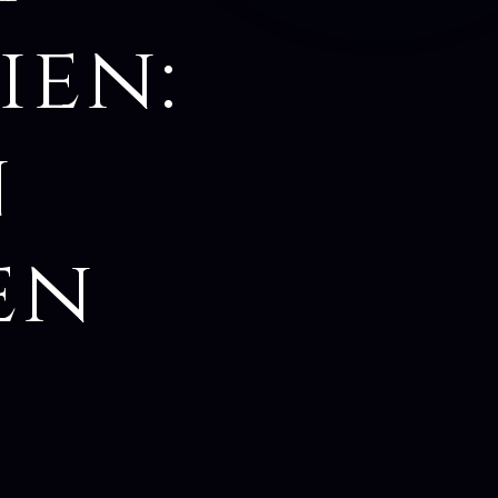
ien:
n
en