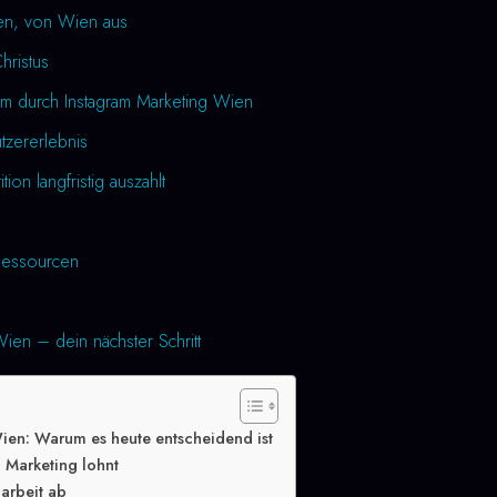
den, von Wien aus
Christus
um durch Instagram Marketing Wien
utzererlebnis
tion langfristig auszahlt
essourcen
ien – dein nächster Schritt
ien: Warum es heute entscheidend ist
 Marketing lohnt
arbeit ab