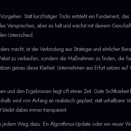
Vorgehen. Statt kurzfristiger Tricks entsteht ein Fundament, das 
lles Versprechen, aber es hält und wächst mit deinem Geschäf
den Unterschied.
rs macht, ist die Verbindung aus Strategie und ehrlicher Berat
 Paket zu verkaufen, sondern die Maßnahmen zu finden, die für
ätzen genau diese Klarheit. Unternehmen aus Erfurt setzen auf
nd den Ergebnissen liegt oft etwas Zeit. Gute Sichtbarkeit bau
shalb wird von Anfang an realistisch geplant, statt unhaltbare
 bleibt dabei immer transparent.
u jedem Weg dazu. Ein Algorithmus-Update oder ein neuer W