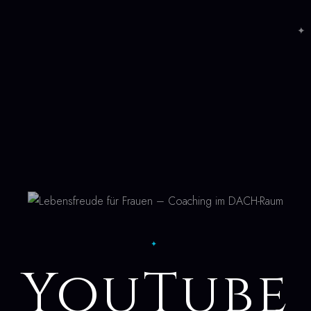
✦ 
✦
YouTube