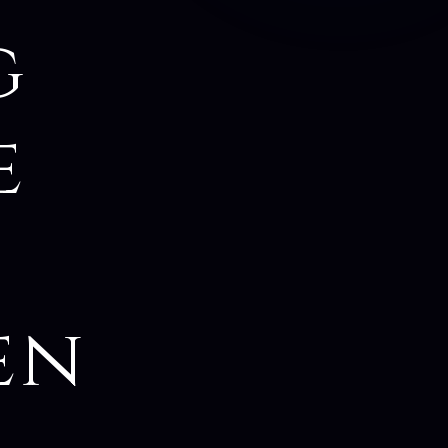
g
e
en