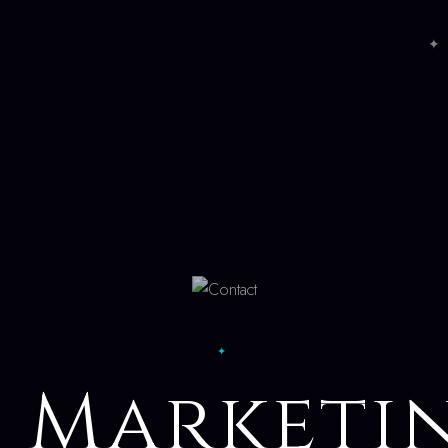
✦ 
✦
I Marketi