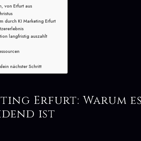
, von Erfurt aus
hristus
 durch KI Marketing Erfurt
tzererlebnis
ion langfristig auszahlt
essourcen
dein nächster Schritt
ting Erfurt: Warum e
idend ist