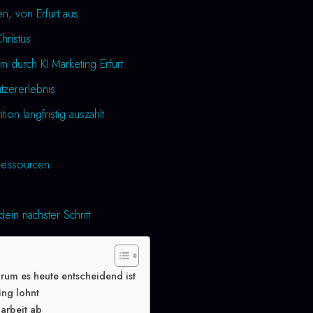
n, von Erfurt aus
Christus
m durch KI Marketing Erfurt
utzererlebnis
tion langfristig auszahlt
essourcen
dein nächster Schritt
arum es heute entscheidend ist
ing lohnt
arbeit ab