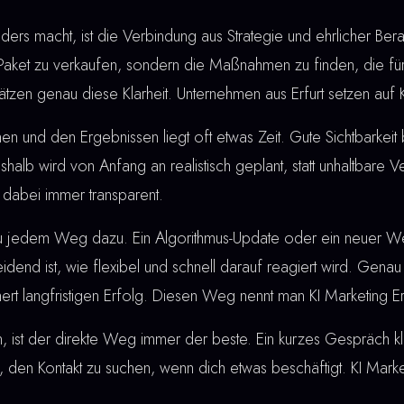
rs macht, ist die Verbindung aus Strategie und ehrlicher Berat
 Paket zu verkaufen, sondern die Maßnahmen zu finden, die für
tzen genau diese Klarheit. Unternehmen aus Erfurt setzen auf KI
nd den Ergebnissen liegt oft etwas Zeit. Gute Sichtbarkeit bau
shalb wird von Anfang an realistisch geplant, statt unhaltbare
bt dabei immer transparent.
u jedem Weg dazu. Ein Algorithmus-Update oder ein neuer W
dend ist, wie flexibel und schnell darauf reagiert wird. Genau
ert langfristigen Erfolg. Diesen Weg nennt man KI Marketing Erf
, ist der direkte Weg immer der beste. Ein kurzes Gespräch klä
den Kontakt zu suchen, wenn dich etwas beschäftigt. KI Marketi