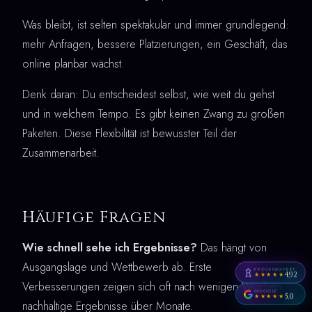
Was bleibt, ist selten spektakulär und immer grundlegend:
mehr Anfragen, bessere Platzierungen, ein Geschäft, das
online planbar wächst.
Denk daran: Du entscheidest selbst, wie weit du gehst
und in welchem Tempo. Es gibt keinen Zwang zu großen
Paketen. Diese Flexibilität ist bewusster Teil der
Zusammenarbeit.
Häufige Fragen
Wie schnell sehe ich Ergebnisse?
Das hängt von
Ausgangslage und Wettbewerb ab. Erste
PROVENEXPERT
4,92
★★★★★
Verbesserungen zeigen sich oft nach wenigen Wochen,
GOOGLE
5,0
★★★★★
nachhaltige Ergebnisse über Monate.