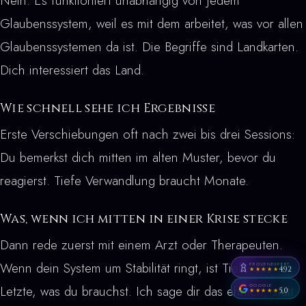
Nein. Es funktioniert unabhängig von jedem
Glaubenssystem, weil es mit dem arbeitet, was vor allen
Glaubenssystemen da ist. Die Begriffe sind Landkarten.
Dich interessiert das Land.
Wie schnell sehe ich Ergebnisse
Erste Verschiebungen oft nach zwei bis drei Sessions:
Du bemerkst dich mitten im alten Muster, bevor du
reagierst. Tiefe Verwandlung braucht Monate.
Was, wenn ich mitten in einer Krise stecke
Dann rede zuerst mit einem Arzt oder Therapeuten.
Wenn dein System um Stabilität ringt, ist Tiefe das
PROVENEXPERT
4,92
★★★★★
GOOGLE
Letzte, was du brauchst. Ich sage dir das ehrlich, statt
5,0
★★★★★