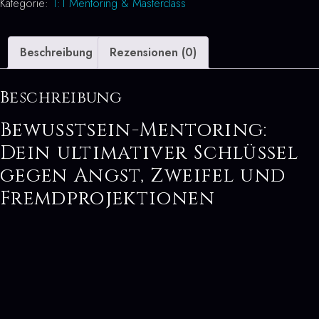
Kategorie:
1:1 Mentoring & Masterclass
—
Heilung
von
Beschreibung
Rezensionen (0)
innen
Menge
Beschreibung
Bewusstsein-Mentoring:
Dein ultimativer Schlüssel
gegen Angst, Zweifel und
Fremdprojektionen