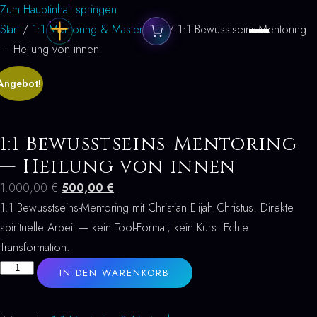
Zum Hauptinhalt springen
Start
/
1:1 Mentoring & Masterclass
/ 1:1 Bewusstseins-Mentoring
— Heilung von innen
Angebot!
1:1 Bewusstseins-Mentoring
— Heilung von innen
Ursprünglicher
Aktueller
1.000,00
€
500,00
€
Preis
Preis
1:1 Bewusstseins-Mentoring mit Christian Elijah Christus. Direkte
war:
ist:
spirituelle Arbeit — kein Tool-Format, kein Kurs. Echte
1.000,00 €
500,00 €.
Transformation.
1:1
IN DEN WARENKORB
Bewusstseins-
Mentoring