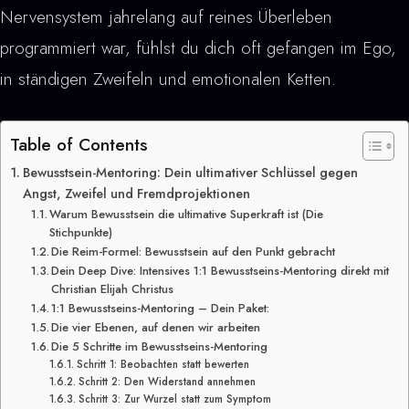
Nervensystem jahrelang auf reines Überleben
programmiert war, fühlst du dich oft gefangen im Ego,
in ständigen Zweifeln und emotionalen Ketten.
Table of Contents
Bewusstsein-Mentoring: Dein ultimativer Schlüssel gegen
Angst, Zweifel und Fremdprojektionen
Warum Bewusstsein die ultimative Superkraft ist (Die
Stichpunkte)
Die Reim-Formel: Bewusstsein auf den Punkt gebracht
Dein Deep Dive: Intensives 1:1 Bewusstseins-Mentoring direkt mit
Christian Elijah Christus
1:1 Bewusstseins-Mentoring – Dein Paket:
Die vier Ebenen, auf denen wir arbeiten
Die 5 Schritte im Bewusstseins-Mentoring
Schritt 1: Beobachten statt bewerten
Schritt 2: Den Widerstand annehmen
Schritt 3: Zur Wurzel statt zum Symptom