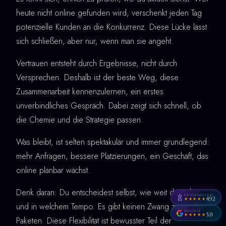
heute nicht online gefunden wird, verschenkt jeden Tag
potenzielle Kunden an die Konkurrenz. Diese Lücke lässt
sich schließen, aber nur, wenn man sie angeht.
Vertrauen entsteht durch Ergebnisse, nicht durch
Versprechen. Deshalb ist der beste Weg, diese
Zusammenarbeit kennenzulernen, ein erstes
unverbindliches Gespräch. Dabei zeigt sich schnell, ob
die Chemie und die Strategie passen.
Was bleibt, ist selten spektakulär und immer grundlegend:
mehr Anfragen, bessere Platzierungen, ein Geschäft, das
online planbar wächst.
Denk daran: Du entscheidest selbst, wie weit du gehst
PROVENEXPERT
4,92
★★★★★
und in welchem Tempo. Es gibt keinen Zwang zu großen
GOOGLE
5,0
★★★★★
Paketen. Diese Flexibilität ist bewusster Teil der