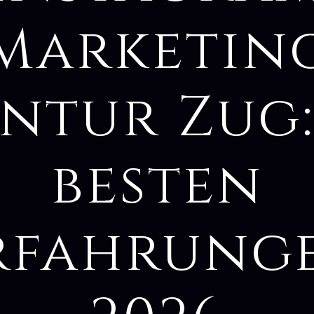
Marketin
ntur Zug:
besten
rfahrung