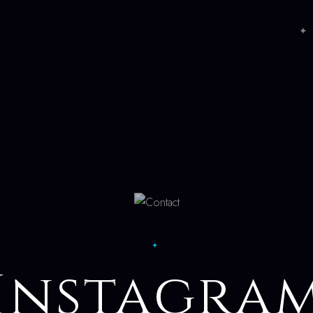
✦ 
✦
Instagra