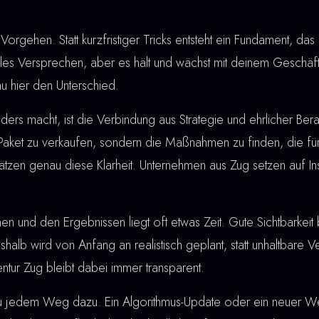
Vorgehen. Statt kurzfristiger Tricks entsteht ein Fundament, das 
lles Versprechen, aber es hält und wächst mit deinem Geschäft
u hier den Unterschied.
rs macht, ist die Verbindung aus Strategie und ehrlicher Berat
 Paket zu verkaufen, sondern die Maßnahmen zu finden, die für
ätzen genau diese Klarheit. Unternehmen aus Zug setzen auf I
nd den Ergebnissen liegt oft etwas Zeit. Gute Sichtbarkeit bau
shalb wird von Anfang an realistisch geplant, statt unhaltbare
ntur Zug bleibt dabei immer transparent.
u jedem Weg dazu. Ein Algorithmus-Update oder ein neuer W