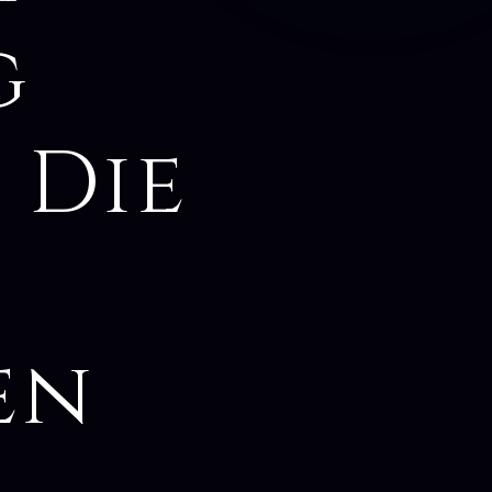
g
 Die
en