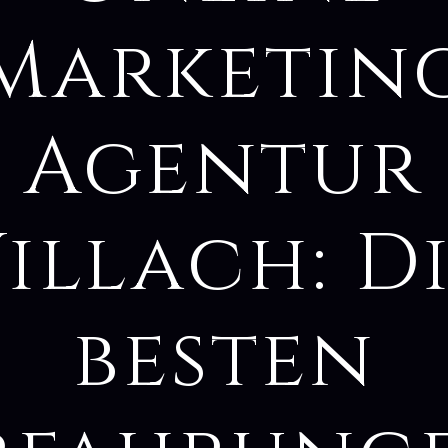
Marketin
Agentur
illach: D
besten