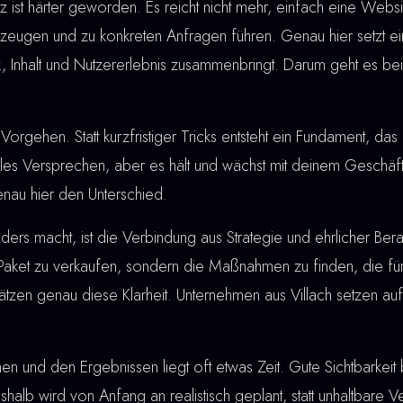
ist härter geworden. Es reicht nicht mehr, einfach eine Webs
eugen und zu konkreten Anfragen führen. Genau hier setzt e
ik, Inhalt und Nutzererlebnis zusammenbringt. Darum geht es be
Vorgehen. Statt kurzfristiger Tricks entsteht ein Fundament, das 
lles Versprechen, aber es hält und wächst mit deinem Geschäft
enau hier den Unterschied.
rs macht, ist die Verbindung aus Strategie und ehrlicher Berat
 Paket zu verkaufen, sondern die Maßnahmen zu finden, die für
ätzen genau diese Klarheit. Unternehmen aus Villach setzen au
nd den Ergebnissen liegt oft etwas Zeit. Gute Sichtbarkeit bau
shalb wird von Anfang an realistisch geplant, statt unhaltbare