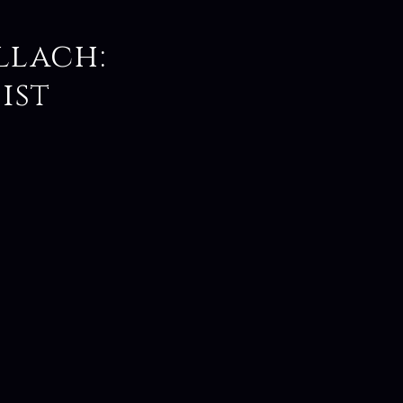
llach:
ist