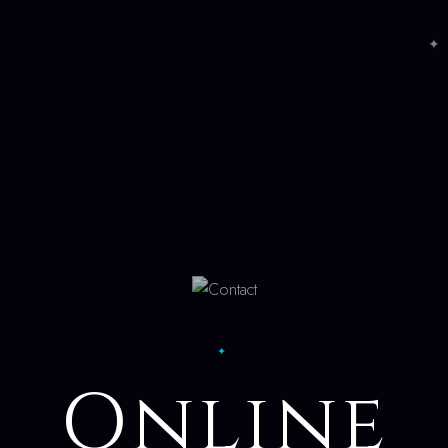
✦ 
✦
Online