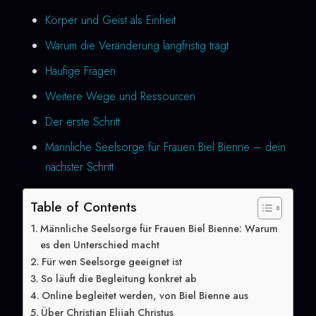
Körper und Geist als Einheit
Warum die Veränderung langfristig trägt
Häufige Fragen
Weitere Wege und Ressourcen
Der erste Schritt
Männliche Seelsorge für Frauen Biel Bienne – dein
nächster Schritt
Table of Contents
Männliche Seelsorge für Frauen Biel Bienne: Warum
es den Unterschied macht
Für wen Seelsorge geeignet ist
So läuft die Begleitung konkret ab
Online begleitet werden, von Biel Bienne aus
Über Christian Elijah Christus