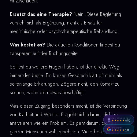
hinzuschauen.
Ersetzt das eine Therapie?
Nein. Diese Begleitung
versteht sich als Ergänzung, nicht als Ersatz für
medizinische oder psychotherapeutische Behandlung.
Was kostet es?
Die aktuellen Konditionen findest du
transparent auf der Buchungsseite.
Solltest du weitere Fragen haben, ist der direkte Weg
immer der beste. Ein kurzes Gespräch klärt oft mehr als
seitenlange Erklärungen. Zögere nicht, den Kontakt zu
suchen, wenn dich etwas beschäftigt.
Was diesen Zugang besonders macht, ist die Verbindung
von Klarheit und Wärme. Es geht nicht darum, dich zu
PROVENEXPERT
4,92
★★★★★
analysieren wie ein Problem. Es geht darum, dich als
GOOGLE
5,0
ganzen Menschen wahrzunehmen. Viele beschreiben,
★★★★★