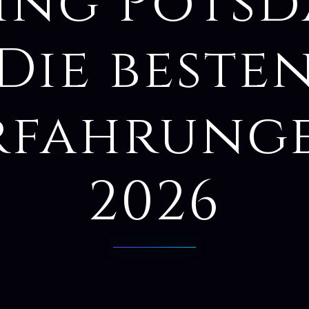
ing Potsd
Die beste
rfahrung
2026