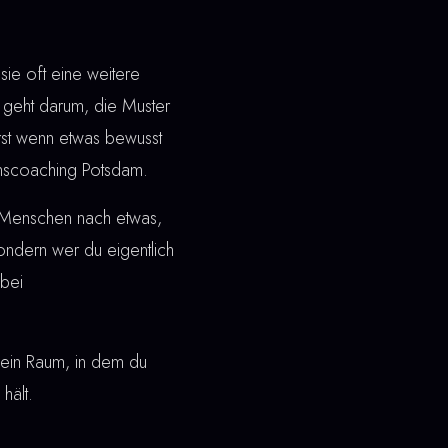
ie oft eine weitere
geht darum, die Muster
Erst wenn etwas bewusst
einscoaching Potsdam.
n Menschen nach etwas,
 sondern wer du eigentlich
bei
ht ein Raum, in dem du
hält.