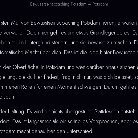
Bewusstseinscoaching Potsdam – Potsdam
en Mal von Bewusstseinscoaching Potsdam hören, erwarten s
verwaltet. Doch hier geht es um etwas Grundlegenderes. Es 
eben still im Hintergrund steuern, und sie bewusst zu machen. 
automatische Macht über dich. Das ist die Idee hinter Bewussts
an der Oberfläche. In Potsdam und weit darüber hinaus suche
gleitung, die du hier findest, fragt nicht nur, was dich belastet,
rnommenen Rollen für einen Moment schweigen. Darum geht es 
otsdam.
der Haltung. Es wird dir nichts übergestülpt. Stattdessen entste
ndest. Das ist langsamer als ein schnelles Versprechen, aber es 
otsdam macht genau hier den Unterschied.