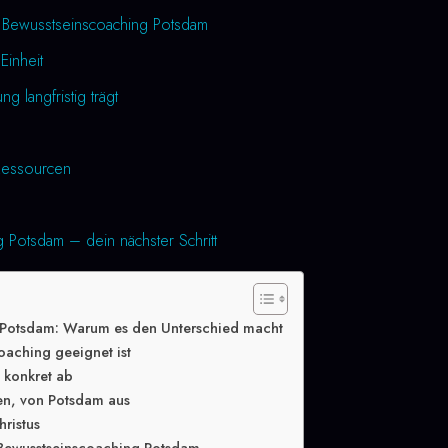
h Bewusstseinscoaching Potsdam
Einheit
 langfristig trägt
essourcen
 Potsdam – dein nächster Schritt
 Potsdam: Warum es den Unterschied macht
oaching geeignet ist
g konkret ab
en, von Potsdam aus
hristus