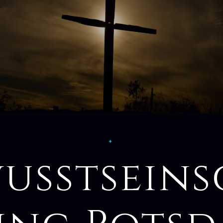
✦
usstsein