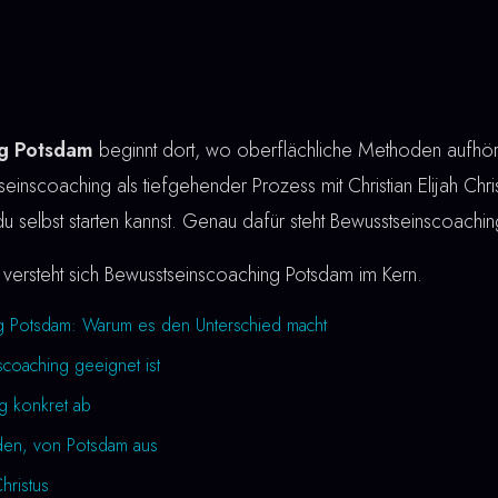
ng Potsdam
beginnt dort, wo oberflächliche Methoden aufhöre
einscoaching als tiefgehender Prozess mit Christian Elijah Chris
du selbst starten kannst. Genau dafür steht Bewusstseinscoachi
versteht sich Bewusstseinscoaching Potsdam im Kern.
g Potsdam: Warum es den Unterschied macht
coaching geeignet ist
ng konkret ab
den, von Potsdam aus
Christus