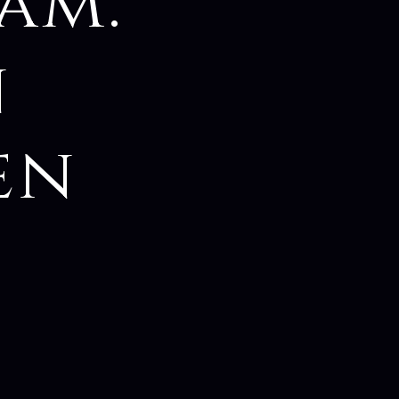
am:
n
en