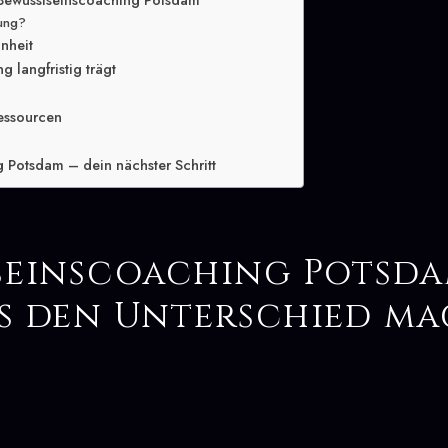
 Bewusstseinscoaching Potsdam
lung?
inheit
 langfristig trägt
essourcen
 Potsdam – dein nächster Schritt
seinscoaching Potsda
s den Unterschied m