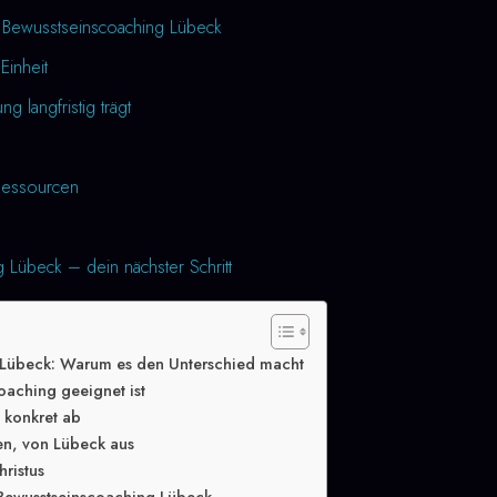
h Bewusstseinscoaching Lübeck
Einheit
 langfristig trägt
essourcen
 Lübeck – dein nächster Schritt
 Lübeck: Warum es den Unterschied macht
oaching geeignet ist
g konkret ab
en, von Lübeck aus
hristus