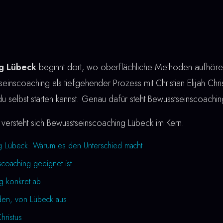
g Lübeck
beginnt dort, wo oberflächliche Methoden aufhören
einscoaching als tiefgehender Prozess mit Christian Elijah Chris
du selbst starten kannst. Genau dafür steht Bewusstseinscoachi
versteht sich Bewusstseinscoaching Lübeck im Kern.
g Lübeck: Warum es den Unterschied macht
coaching geeignet ist
ng konkret ab
den, von Lübeck aus
Christus