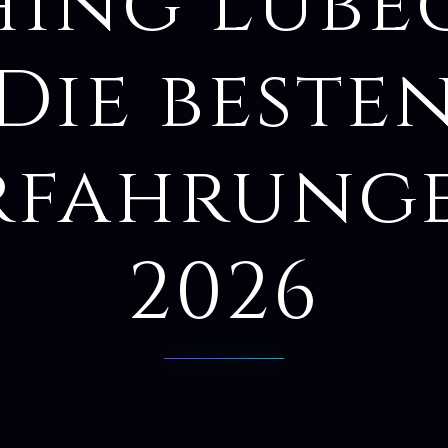
ing Lübe
Die beste
rfahrung
2026