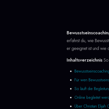
Bewusstseinscoachin
erfährst du, wie Bewussts
er geeignet ist und wie 
Inhaltsverzeichnis
So 
Bewusstseinscoachin
Für wen Bewusstseins
So läuft die Begleitu
Online begleitet wer
Über Christian Elijah 