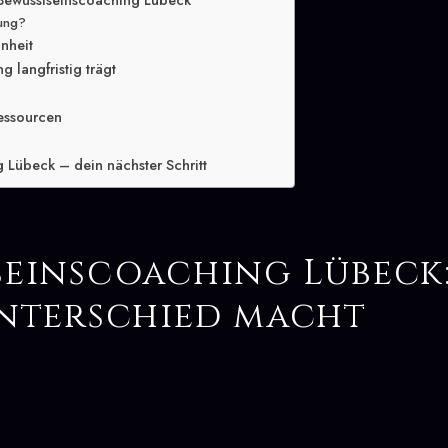
 Bewusstseinscoaching Lübeck
lung?
inheit
 langfristig trägt
essourcen
 Lübeck – dein nächster Schritt
seinscoaching Lübeck
Unterschied macht