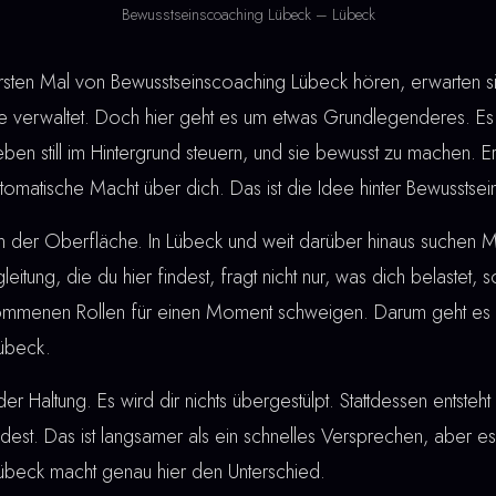
Bewusstseinscoaching Lübeck – Lübeck
en Mal von Bewusstseinscoaching Lübeck hören, erwarten sie
verwaltet. Doch hier geht es um etwas Grundlegenderes. Es 
eben still im Hintergrund steuern, und sie bewusst zu machen. 
automatische Macht über dich. Das ist die Idee hinter Bewussts
an der Oberfläche. In Lübeck und weit darüber hinaus suchen
gleitung, die du hier findest, fragt nicht nur, was dich belastet,
rnommenen Rollen für einen Moment schweigen. Darum geht es 
übeck.
der Haltung. Es wird dir nichts übergestülpt. Stattdessen entste
ndest. Das ist langsamer als ein schnelles Versprechen, aber es 
übeck macht genau hier den Unterschied.