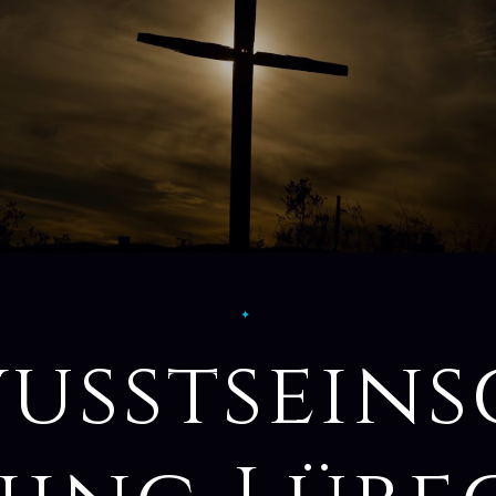
✦
usstsein