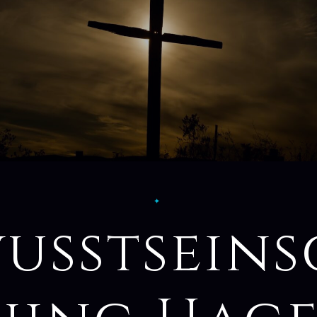
✦
usstsein