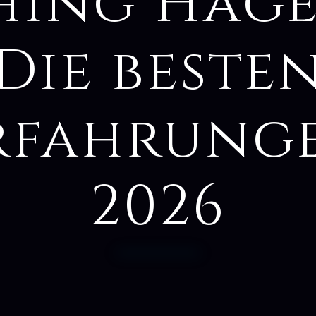
hing Hage
Die beste
rfahrung
2026