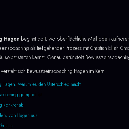
ng Hagen
beginnt dort, wo oberflächliche Methoden aufhören.
einscoaching als tiefgehender Prozess mit Christian Elijah Chris
du selbst starten kannst. Genau dafür steht Bewusstseinscoachi
versteht sich Bewusstseinscoaching Hagen im Kern.
g Hagen: Warum es den Unterschied macht
coaching geeignet ist
ng konkret ab
rden, von Hagen aus
Christus