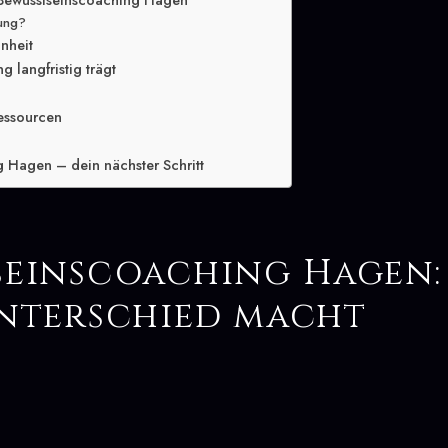
 Bewusstseinscoaching Hagen
lung?
inheit
 langfristig trägt
essourcen
 Hagen – dein nächster Schritt
seinscoaching Hagen
Unterschied macht