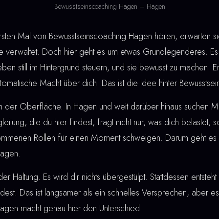
Bewusstseinscoaching Hagen – Hagen
en Mal von Bewusstseinscoaching Hagen hören, erwarten sie
verwaltet. Doch hier geht es um etwas Grundlegenderes. Es 
eben still im Hintergrund steuern, und sie bewusst zu machen. 
automatische Macht über dich. Das ist die Idee hinter Bewussts
an der Oberfläche. In Hagen und weit darüber hinaus suchen 
gleitung, die du hier findest, fragt nicht nur, was dich belastet,
rnommenen Rollen für einen Moment schweigen. Darum geht es 
Hagen.
der Haltung. Es wird dir nichts übergestülpt. Stattdessen entste
ndest. Das ist langsamer als ein schnelles Versprechen, aber es 
agen macht genau hier den Unterschied.