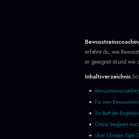
Bewusstseinscoachi
erfährst du, wie Bewussts
er geeignet ist und wie 
Inhaltsverzeichnis
So 
Bewusstseinscoachin
Für wen Bewusstseins
So läuft die Begleitu
Online begleitet we
Über Christian Elijah 