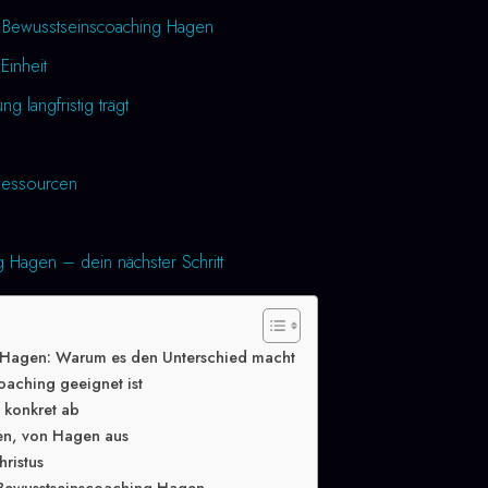
h Bewusstseinscoaching Hagen
Einheit
 langfristig trägt
essourcen
 Hagen – dein nächster Schritt
 Hagen: Warum es den Unterschied macht
oaching geeignet ist
g konkret ab
en, von Hagen aus
hristus