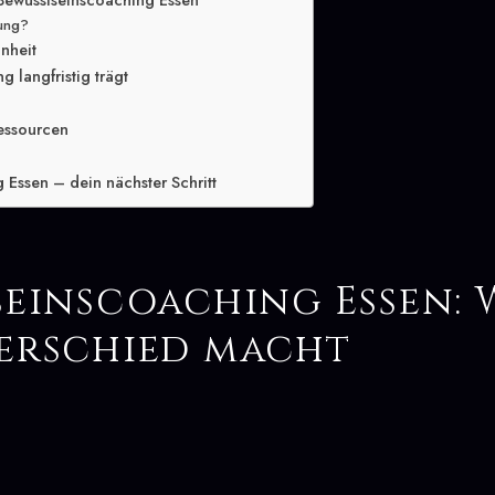
Bewusstseinscoaching Essen
lung?
inheit
 langfristig trägt
essourcen
 Essen – dein nächster Schritt
seinscoaching Essen: 
erschied macht