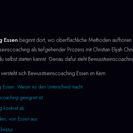
g Essen
beginnt dort, wo oberflächliche Methoden aufhören. 
einscoaching als tiefgehender Prozess mit Christian Elijah Chris
du selbst starten kannst. Genau dafür steht Bewusstseinscoachi
versteht sich Bewusstseinscoaching Essen im Kern.
g Essen: Warum es den Unterschied macht
coaching geeignet ist
ng konkret ab
den, von Essen aus
Christus