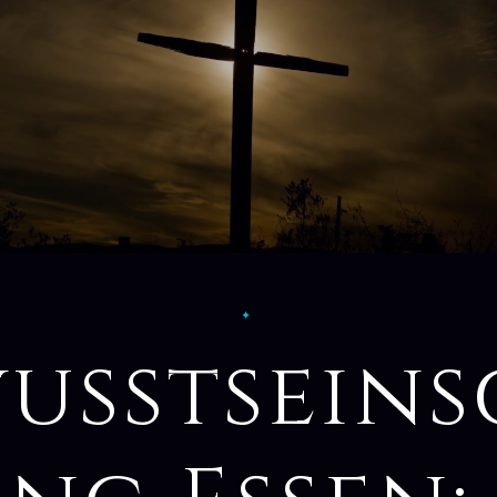
✦
usstsein