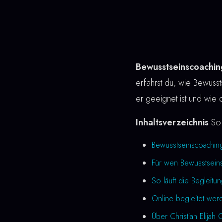
Bewusstseinscoachin
erfährst du, wie Bewussts
er geeignet ist und wie 
Inhaltsverzeichnis
So 
Bewusstseinscoachin
Für wen Bewusstseins
So läuft die Begleitu
Online begleitet wer
Über Christian Elijah 