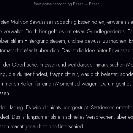
Bewusstseinscoaching Essen – Essen
en Mal von Bewusstseinscoaching Essen hören, erwarten sie 
verwaltet. Doch hier geht es um etwas Grundlegenderes. Es 
eben still im Hintergrund steuern, und sie bewusst zu machen. 
automatische Macht über dich. Das ist die Idee hinter Bewusstse
an der Oberfläche. In Essen und weit darüber hinaus suchen M
tung, die du hier findest, fragt nicht nur, was dich belastet, son
rnommenen Rollen für einen Moment schweigen. Darum geht es 
ssen.
der Haltung. Es wird dir nichts übergestülpt. Stattdessen entste
ndest. Das ist langsamer als ein schnelles Versprechen, aber es 
ssen macht genau hier den Unterschied.