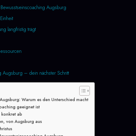
h Bewusstseinscoaching Augsburg
Einheit
 langfristig trägt
essourcen
 Augsburg – dein nächster Schritt
 Augsburg: Warum es den Unterschied macht
oaching geeignet ist
g konkret ab
en, von Augsburg aus
hristus