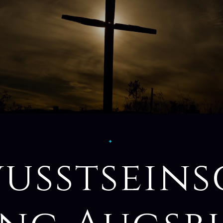
✦
usstsein