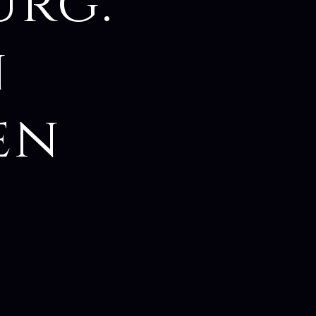
urg:
n
en