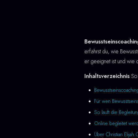
Bewusstseinscoachi
erfährst du, wie Bewussts
er geeignet ist und wie 
Inhaltsverzeichnis
So 
Bewusstseinscoachin
Für wen Bewusstseins
So läuft die Begleitu
Online begleitet we
Über Christian Elijah 