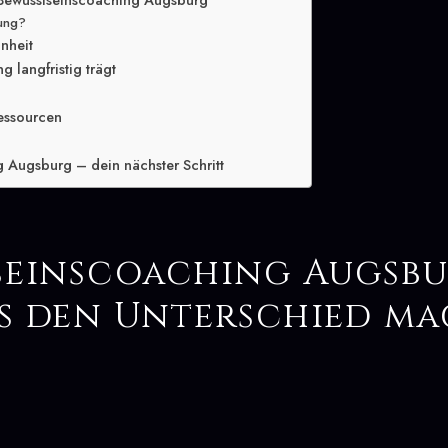
 Bewusstseinscoaching Augsburg
lung?
inheit
 langfristig trägt
essourcen
 Augsburg – dein nächster Schritt
seinscoaching Augsbu
s den Unterschied m