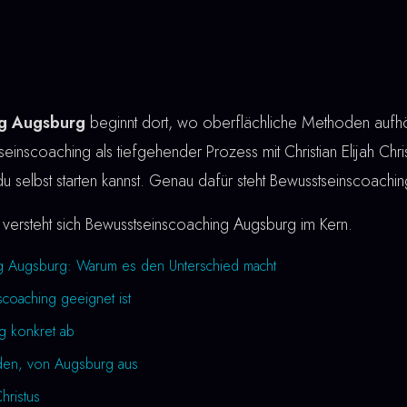
ng Augsburg
beginnt dort, wo oberflächliche Methoden aufhö
einscoaching als tiefgehender Prozess mit Christian Elijah Chris
du selbst starten kannst. Genau dafür steht Bewusstseinscoachi
versteht sich Bewusstseinscoaching Augsburg im Kern.
g Augsburg: Warum es den Unterschied macht
coaching geeignet ist
ng konkret ab
rden, von Augsburg aus
Christus