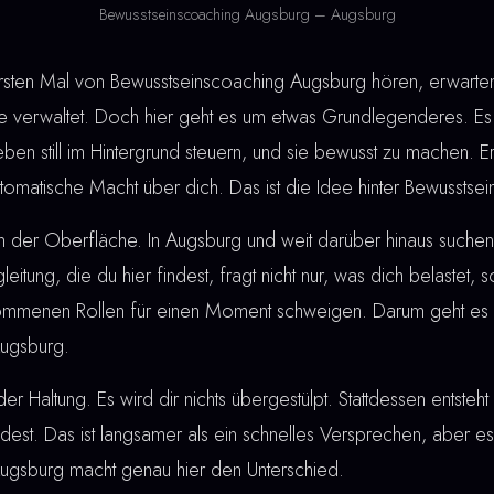
Bewusstseinscoaching Augsburg – Augsburg
en Mal von Bewusstseinscoaching Augsburg hören, erwarten 
verwaltet. Doch hier geht es um etwas Grundlegenderes. Es 
eben still im Hintergrund steuern, und sie bewusst zu machen. 
automatische Macht über dich. Das ist die Idee hinter Bewussts
an der Oberfläche. In Augsburg und weit darüber hinaus such
gleitung, die du hier findest, fragt nicht nur, was dich belastet,
rnommenen Rollen für einen Moment schweigen. Darum geht es 
ugsburg.
der Haltung. Es wird dir nichts übergestülpt. Stattdessen entste
ndest. Das ist langsamer als ein schnelles Versprechen, aber es 
ugsburg macht genau hier den Unterschied.