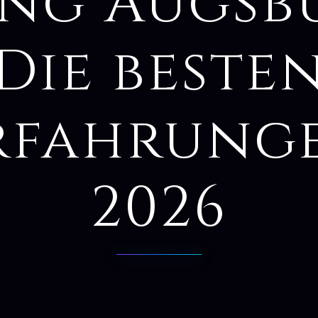
ng Augsb
Die beste
rfahrung
2026