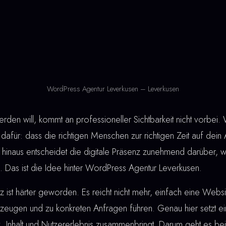
WordPress Agentur Leverkusen – Leverkusen
den will, kommt an professioneller Sichtbarkeit nicht vorbei
dafür: dass die richtigen Menschen zur richtigen Zeit auf dein
 hinaus entscheidet die digitale Präsenz zunehmend darüber, 
 Das ist die Idee hinter WordPress Agentur Leverkusen.
ist härter geworden. Es reicht nicht mehr, einfach eine Webs
eugen und zu konkreten Anfragen führen. Genau hier setzt e
ik, Inhalt und Nutzererlebnis zusammenbringt. Darum geht es b