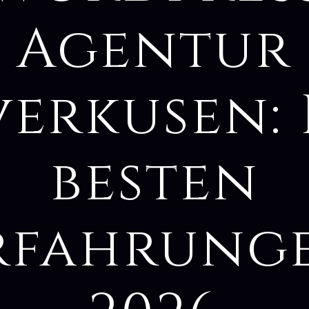
Agentur
verkusen: 
besten
rfahrung