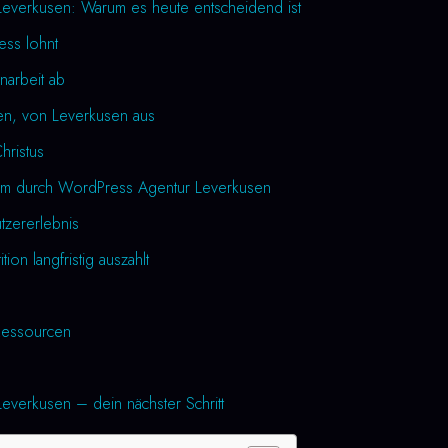
everkusen: Warum es heute entscheidend ist
ess lohnt
narbeit ab
en, von Leverkusen aus
Christus
um durch WordPress Agentur Leverkusen
utzererlebnis
tion langfristig auszahlt
essourcen
verkusen – dein nächster Schritt