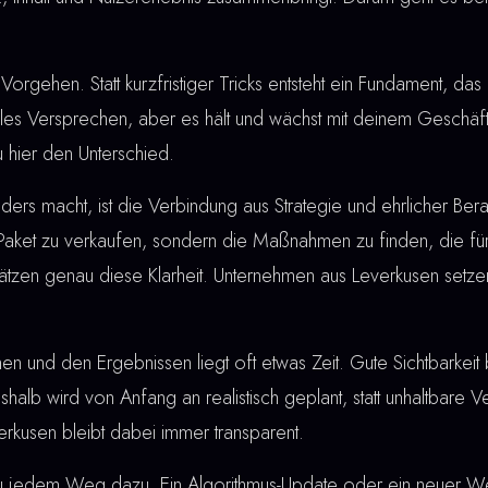
Vorgehen. Statt kurzfristiger Tricks entsteht ein Fundament, das 
lles Versprechen, aber es hält und wächst mit deinem Geschä
 hier den Unterschied.
rs macht, ist die Verbindung aus Strategie und ehrlicher Berat
 Paket zu verkaufen, sondern die Maßnahmen zu finden, die für
hätzen genau diese Klarheit. Unternehmen aus Leverkusen setz
nd den Ergebnissen liegt oft etwas Zeit. Gute Sichtbarkeit bau
shalb wird von Anfang an realistisch geplant, statt unhaltbare
kusen bleibt dabei immer transparent.
u jedem Weg dazu. Ein Algorithmus-Update oder ein neuer W