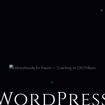
✦ 
✦
WordPres