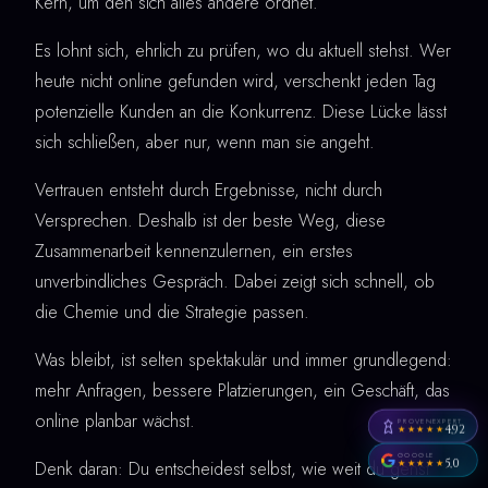
Kern, um den sich alles andere ordnet.
Es lohnt sich, ehrlich zu prüfen, wo du aktuell stehst. Wer
heute nicht online gefunden wird, verschenkt jeden Tag
potenzielle Kunden an die Konkurrenz. Diese Lücke lässt
sich schließen, aber nur, wenn man sie angeht.
Vertrauen entsteht durch Ergebnisse, nicht durch
Versprechen. Deshalb ist der beste Weg, diese
Zusammenarbeit kennenzulernen, ein erstes
unverbindliches Gespräch. Dabei zeigt sich schnell, ob
die Chemie und die Strategie passen.
Was bleibt, ist selten spektakulär und immer grundlegend:
mehr Anfragen, bessere Platzierungen, ein Geschäft, das
online planbar wächst.
PROVENEXPERT
4,92
★★★★★
GOOGLE
5,0
Denk daran: Du entscheidest selbst, wie weit du gehst
★★★★★