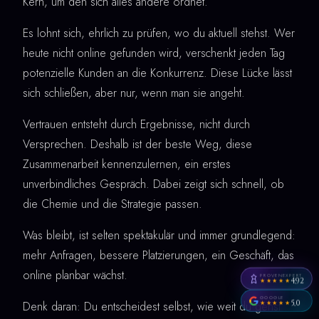
Kern, um den sich alles andere ordnet.
Es lohnt sich, ehrlich zu prüfen, wo du aktuell stehst. Wer
heute nicht online gefunden wird, verschenkt jeden Tag
potenzielle Kunden an die Konkurrenz. Diese Lücke lässt
sich schließen, aber nur, wenn man sie angeht.
Vertrauen entsteht durch Ergebnisse, nicht durch
Versprechen. Deshalb ist der beste Weg, diese
Zusammenarbeit kennenzulernen, ein erstes
unverbindliches Gespräch. Dabei zeigt sich schnell, ob
die Chemie und die Strategie passen.
Was bleibt, ist selten spektakulär und immer grundlegend:
mehr Anfragen, bessere Platzierungen, ein Geschäft, das
online planbar wächst.
PROVENEXPERT
4,92
★★★★★
GOOGLE
5,0
Denk daran: Du entscheidest selbst, wie weit du gehst
★★★★★