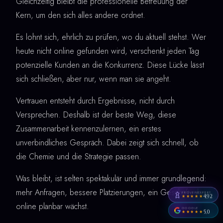
Gleichzeitig bleibt die professionelle Betreuung der
Kern, um den sich alles andere ordnet.
Es lohnt sich, ehrlich zu prüfen, wo du aktuell stehst. Wer
heute nicht online gefunden wird, verschenkt jeden Tag
potenzielle Kunden an die Konkurrenz. Diese Lücke lässt
sich schließen, aber nur, wenn man sie angeht.
Vertrauen entsteht durch Ergebnisse, nicht durch
Versprechen. Deshalb ist der beste Weg, diese
Zusammenarbeit kennenzulernen, ein erstes
unverbindliches Gespräch. Dabei zeigt sich schnell, ob
die Chemie und die Strategie passen.
Was bleibt, ist selten spektakulär und immer grundlegend:
mehr Anfragen, bessere Platzierungen, ein Geschäft, das
PROVENEXPERT
4,92
★★★★★
online planbar wächst.
GOOGLE
5,0
★★★★★