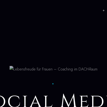
✦ 
✦
ocial Med