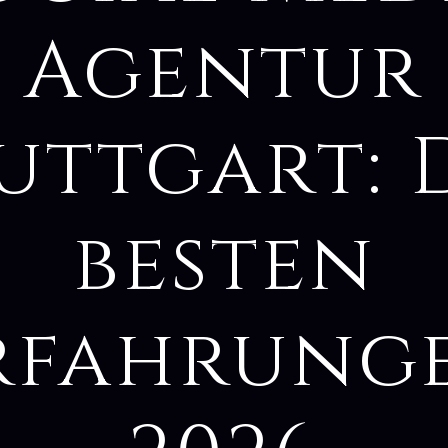
Agentur
uttgart: 
besten
rfahrung