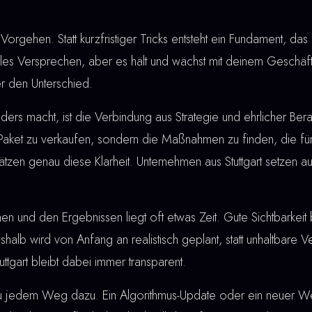
Vorgehen. Statt kurzfristiger Tricks entsteht ein Fundament, das 
lles Versprechen, aber es hält und wächst mit deinem Geschäf
er den Unterschied.
rs macht, ist die Verbindung aus Strategie und ehrlicher Berat
 Paket zu verkaufen, sondern die Maßnahmen zu finden, die für
ätzen genau diese Klarheit. Unternehmen aus Stuttgart setzen a
nd den Ergebnissen liegt oft etwas Zeit. Gute Sichtbarkeit bau
shalb wird von Anfang an realistisch geplant, statt unhaltbare
ttgart bleibt dabei immer transparent.
u jedem Weg dazu. Ein Algorithmus-Update oder ein neuer W