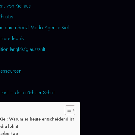
en, von Kiel aus
Christus
m durch Social Media Agentur Kiel
utzererlebnis
tion langfristig auszahlt
essourcen
Kiel – dein nächster Schritt
Kiel: Warum es heute entscheidend ist
dia lohnt
arbeit ab