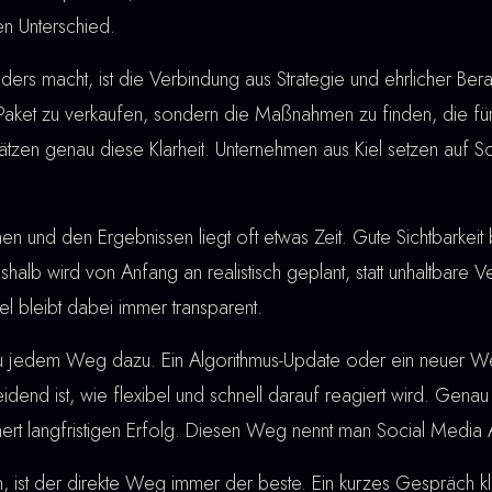
en Unterschied.
rs macht, ist die Verbindung aus Strategie und ehrlicher Berat
 Paket zu verkaufen, sondern die Maßnahmen zu finden, die für
ätzen genau diese Klarheit. Unternehmen aus Kiel setzen auf S
nd den Ergebnissen liegt oft etwas Zeit. Gute Sichtbarkeit bau
shalb wird von Anfang an realistisch geplant, statt unhaltbare
l bleibt dabei immer transparent.
u jedem Weg dazu. Ein Algorithmus-Update oder ein neuer W
dend ist, wie flexibel und schnell darauf reagiert wird. Genau
hert langfristigen Erfolg. Diesen Weg nennt man Social Media A
, ist der direkte Weg immer der beste. Ein kurzes Gespräch klä