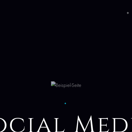
✦ 
✦
ocial Med