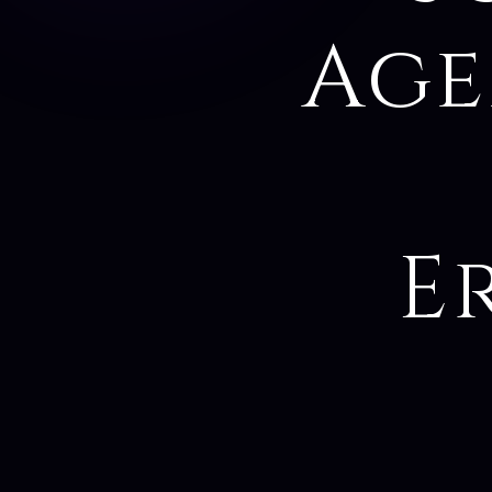
Age
E