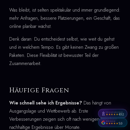
Was bleibt, ist selten spektakulär und immer grundlegend:
mehr Anfragen, bessere Platzierungen, ein Geschäft, das
online planbar wächst.
Denk daran: Du entscheidest selbst, wie weit du gehst
und in welchem Tempo. Es gibt keinen Zwang zu großen
Paketen. Diese Flexibilität ist bewusster Teil der
Zusammenarbeit.
Häufige Fragen
Wie schnell sehe ich Ergebnisse?
Das hängt von
Ausgangslage und Wettbewerb ab. Erste
PROVENEXPERT
4,92
★★★★★
Verbesserungen zeigen sich oft nach wenigen Wochen,
GOOGLE
5,0
★★★★★
nachhaltige Ergebnisse über Monate.