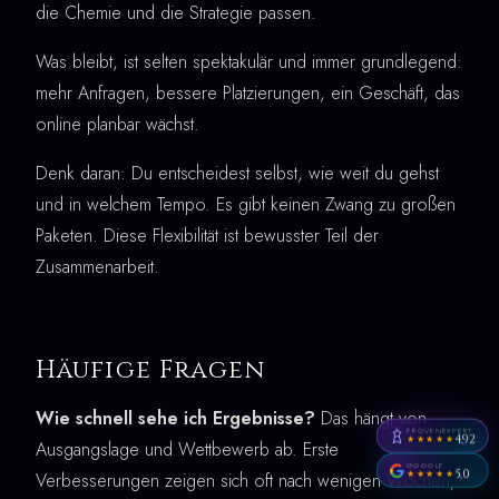
die Chemie und die Strategie passen.
Was bleibt, ist selten spektakulär und immer grundlegend:
mehr Anfragen, bessere Platzierungen, ein Geschäft, das
online planbar wächst.
Denk daran: Du entscheidest selbst, wie weit du gehst
und in welchem Tempo. Es gibt keinen Zwang zu großen
Paketen. Diese Flexibilität ist bewusster Teil der
Zusammenarbeit.
Häufige Fragen
Wie schnell sehe ich Ergebnisse?
Das hängt von
PROVENEXPERT
4,92
★★★★★
Ausgangslage und Wettbewerb ab. Erste
GOOGLE
5,0
★★★★★
Verbesserungen zeigen sich oft nach wenigen Wochen,