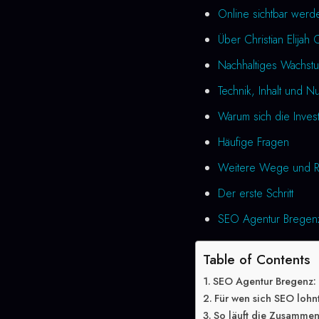
Online sichtbar werd
Über Christian Elijah 
Nachhaltiges Wachst
Technik, Inhalt und N
Warum sich die Investi
Häufige Fragen
Weitere Wege und R
Der erste Schritt
SEO Agentur Bregenz 
Table of Contents
SEO Agentur Bregenz: 
Für wen sich SEO lohn
So läuft die Zusammen