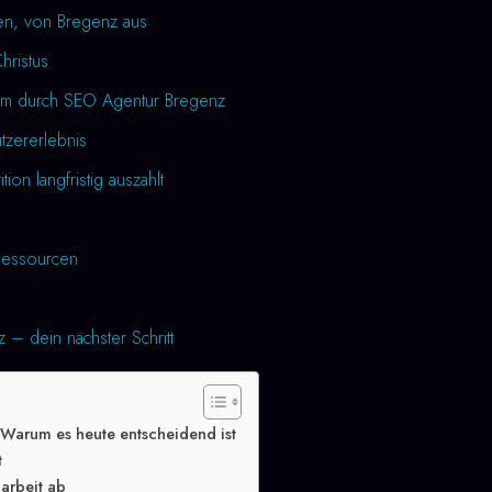
en, von Bregenz aus
Christus
um durch SEO Agentur Bregenz
utzererlebnis
tion langfristig auszahlt
essourcen
– dein nächster Schritt
Warum es heute entscheidend ist
t
arbeit ab