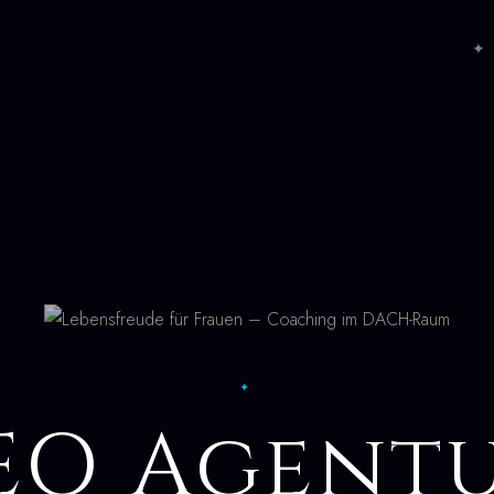
✦ 
✦
EO Agent