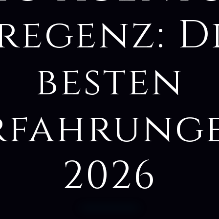
regenz: D
besten
rfahrung
2026