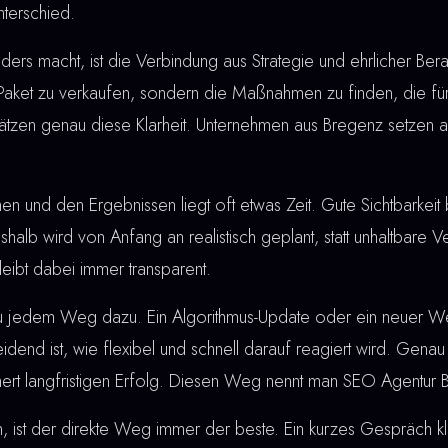
terschied.
rs macht, ist die Verbindung aus Strategie und ehrlicher Berat
 Paket zu verkaufen, sondern die Maßnahmen zu finden, die für
hätzen genau diese Klarheit. Unternehmen aus Bregenz setzen 
nd den Ergebnissen liegt oft etwas Zeit. Gute Sichtbarkeit bau
shalb wird von Anfang an realistisch geplant, statt unhaltbare
ibt dabei immer transparent.
u jedem Weg dazu. Ein Algorithmus-Update oder ein neuer W
dend ist, wie flexibel und schnell darauf reagiert wird. Genau
hert langfristigen Erfolg. Diesen Weg nennt man SEO Agentur 
, ist der direkte Weg immer der beste. Ein kurzes Gespräch klä