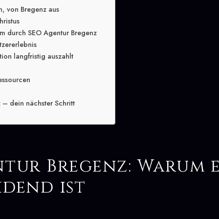
n, von Bregenz aus
hristus
m durch SEO Agentur Bregenz
tzererlebnis
ion langfristig auszahlt
essourcen
– dein nächster Schritt
ntur Bregenz: Warum e
idend ist