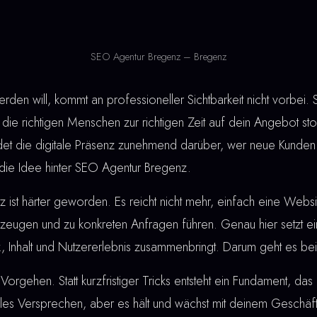
SEO Agentur Bregenz – Bregenz
den will, kommt an professioneller Sichtbarkeit nicht vorbei
 die richtigen Menschen zur richtigen Zeit auf dein Angebot st
idet die digitale Präsenz zunehmend darüber, wer neue Kunden
 die Idee hinter SEO Agentur Bregenz.
ist härter geworden. Es reicht nicht mehr, einfach eine Webs
eugen und zu konkreten Anfragen führen. Genau hier setzt e
ik, Inhalt und Nutzererlebnis zusammenbringt. Darum geht es b
Vorgehen. Statt kurzfristiger Tricks entsteht ein Fundament, das 
lles Versprechen, aber es hält und wächst mit deinem Geschä