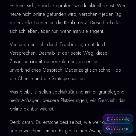
Es lohnt sich, ehrlich zu prüfen, wo du aktuell stehst. Wer
heute nicht online gefunden wird, verschenkt jeden Tag
potenzielle Kunden an die Konkurrenz. Diese Lücke lässt
sich schließen, aber nur, wenn man sie angeht.
Vertrauen entsteht durch Ergebnisse, nicht durch
Versprechen. Deshalb ist der beste Weg, diese
Zusammenarbeit kennenzulernen, ein erstes
unverbindliches Gespräch. Dabei zeigt sich schnell, ob
die Chemie und die Strategie passen.
Was bleibt, ist selten spektakulär und immer grundlegend:
mehr Anfragen, bessere Platzierungen, ein Geschäft, das
online planbar wächst.
PROVENEXPERT
4,92
★★★★★
Denk daran: Du entscheidest selbst, wie weit du gehst
GOOGLE
5,0
und in welchem Tempo. Es gibt keinen Zwang zu großen
★★★★★