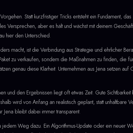
Vorgehen. Statt kurzfristiger Tricks entsteht ein Fundament, das 
lles Versprechen, aber es hält und wächst mit deinem Geschäft
u hier den Unterschied.
rs macht, ist die Verbindung aus Strategie und ehrlicher Berat
 Paket zu verkaufen, sondern die Maßnahmen zu finden, die für
ätzen genau diese Klarheit. Unternehmen aus Jena setzen auf 
nd den Ergebnissen liegt oft etwas Zeit. Gute Sichtbarkeit bau
shalb wird von Anfang an realistisch geplant, statt unhaltbare
r Jena bleibt dabei immer transparent.
u jedem Weg dazu. Ein Algorithmus-Update oder ein neuer W