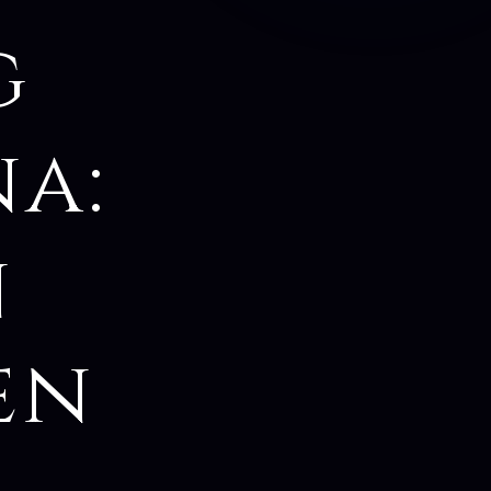
g
a:
n
en