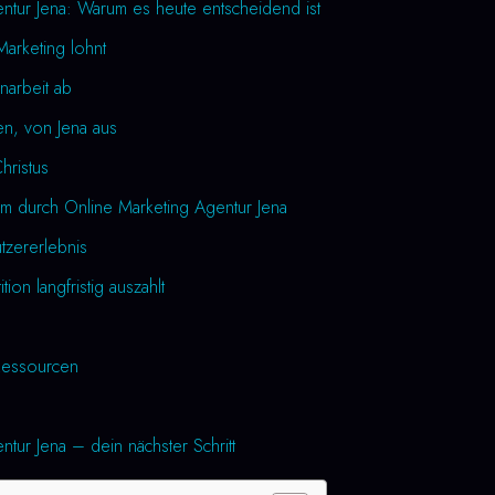
ntur Jena: Warum es heute entscheidend ist
Marketing lohnt
narbeit ab
en, von Jena aus
Christus
m durch Online Marketing Agentur Jena
utzererlebnis
tion langfristig auszahlt
essourcen
tur Jena – dein nächster Schritt