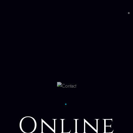
✦ 
✦
Online