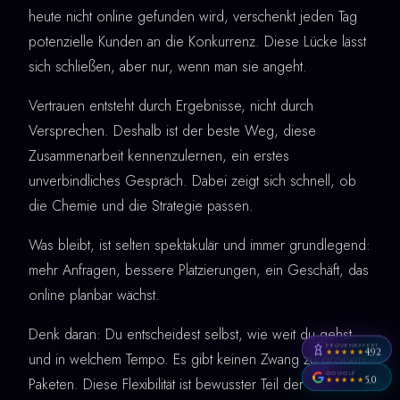
heute nicht online gefunden wird, verschenkt jeden Tag
potenzielle Kunden an die Konkurrenz. Diese Lücke lässt
sich schließen, aber nur, wenn man sie angeht.
Vertrauen entsteht durch Ergebnisse, nicht durch
Versprechen. Deshalb ist der beste Weg, diese
Zusammenarbeit kennenzulernen, ein erstes
unverbindliches Gespräch. Dabei zeigt sich schnell, ob
die Chemie und die Strategie passen.
Was bleibt, ist selten spektakulär und immer grundlegend:
mehr Anfragen, bessere Platzierungen, ein Geschäft, das
online planbar wächst.
Denk daran: Du entscheidest selbst, wie weit du gehst
PROVENEXPERT
4,92
★★★★★
und in welchem Tempo. Es gibt keinen Zwang zu großen
GOOGLE
5,0
Paketen. Diese Flexibilität ist bewusster Teil der
★★★★★