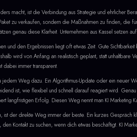
rs macht, ist die Verbindung aus Strategie und ehrlicher Berat
 Paket zu verkaufen, sondern die Maßnahmen zu finden, die für
ätzen genau diese Klarheit. Unternehmen aus Kassel setzen auf 
nd den Ergebnissen liegt oft etwas Zeit. Gute Sichtbarkeit bau
shalb wird von Anfang an realistisch geplant, statt unhaltbare
bt dabei immer transparent.
u jedem Weg dazu. Ein Algorithmus-Update oder ein neuer W
dend ist, wie flexibel und schnell darauf reagiert wird. Genau
ert langfristigen Erfolg. Diesen Weg nennt man KI Marketing K
, ist der direkte Weg immer der beste. Ein kurzes Gespräch klä
 den Kontakt zu suchen, wenn dich etwas beschäftigt. KI Market