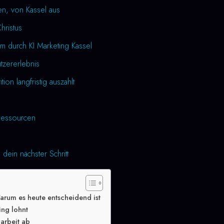
en, von Kassel aus
Christus
m durch KI Marketing Kassel
utzererlebnis
tion langfristig auszahlt
essourcen
 dein nächster Schritt
arum es heute entscheidend ist
ing lohnt
arbeit ab