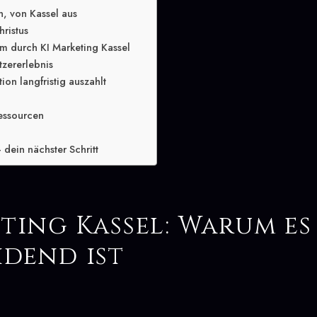
n, von Kassel aus
hristus
m durch KI Marketing Kassel
tzererlebnis
ion langfristig auszahlt
essourcen
 dein nächster Schritt
ting Kassel: Warum es
idend ist