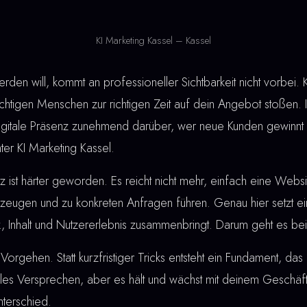
KI Marketing Kassel – Kassel
en will, kommt an professioneller Sichtbarkeit nicht vorbei. K
ichtigen Menschen zur richtigen Zeit auf dein Angebot stoßen. 
 digitale Präsenz zunehmend darüber, wer neue Kunden gewinn
nter KI Marketing Kassel.
ist härter geworden. Es reicht nicht mehr, einfach eine Webs
eugen und zu konkreten Anfragen führen. Genau hier setzt e
k, Inhalt und Nutzererlebnis zusammenbringt. Darum geht es bei
Vorgehen. Statt kurzfristiger Tricks entsteht ein Fundament, das 
lles Versprechen, aber es hält und wächst mit deinem Geschäft
terschied.