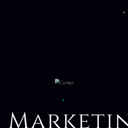
✦ 
✦
I Marketi