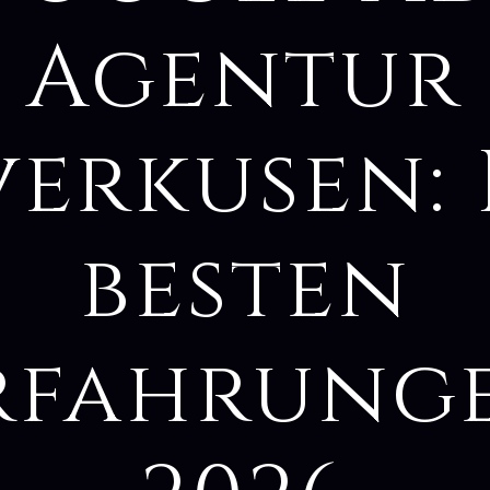
Agentur
verkusen: 
besten
rfahrung