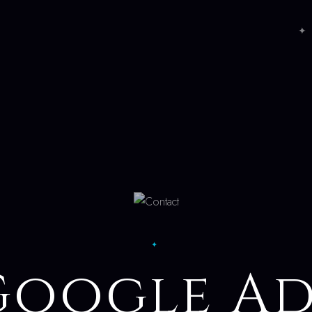
✦ 
✦
Google Ad