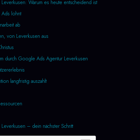
Leverkusen: Warum es heute entscheidend ist
 Ads lohnt
narbeit ab
en, von Leverkusen aus
Christus
um durch Google Ads Agentur Leverkusen
utzererlebnis
tion langfristig auszahlt
essourcen
everkusen – dein nächster Schritt