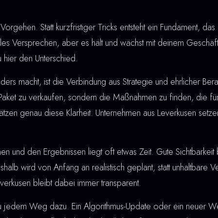
Vorgehen. Statt kurzfristiger Tricks entsteht ein Fundament, das 
lles Versprechen, aber es hält und wächst mit deinem Geschä
 hier den Unterschied.
rs macht, ist die Verbindung aus Strategie und ehrlicher Berat
 Paket zu verkaufen, sondern die Maßnahmen zu finden, die für
hätzen genau diese Klarheit. Unternehmen aus Leverkusen set
nd den Ergebnissen liegt oft etwas Zeit. Gute Sichtbarkeit bau
shalb wird von Anfang an realistisch geplant, statt unhaltbare
erkusen bleibt dabei immer transparent.
u jedem Weg dazu. Ein Algorithmus-Update oder ein neuer W