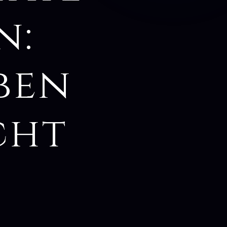
n:
ben
cht