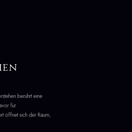
hen
verstehen berührt eine
avor für
rt öffnet sich der Raum,
.