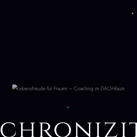
✦ 
✦
chronizi