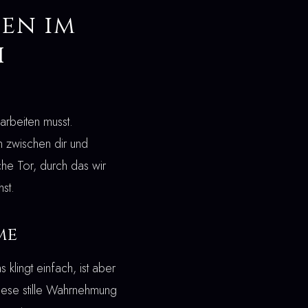
en im
h
arbeiten musst.
n zwischen dir und
che Tor, durch das wir
st.
me
lingt einfach, ist aber
iese stille Wahrnehmung