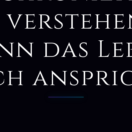
 verstehe
nn das Le
ch anspri