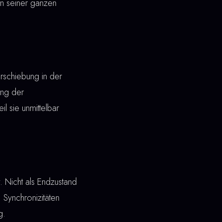
 in seiner ganzen
erschiebung in der
ung der
il sie unmittelbar
. Nicht als Endzustand
 Synchronizitäten
g.