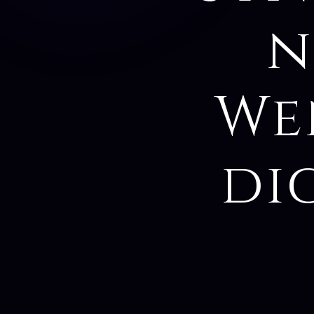
n
We
di