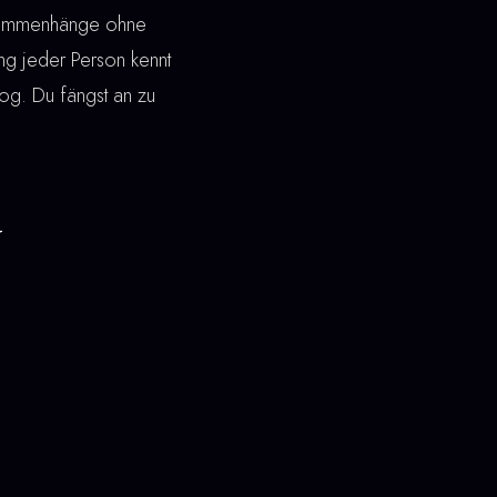
Zusammenhänge ohne
ung jeder Person kennt
log. Du fängst an zu
u