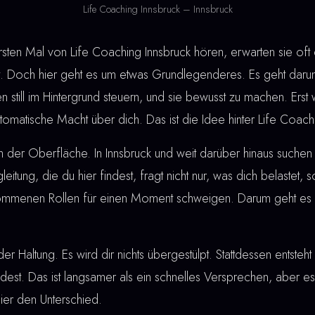
Life Coaching Innsbruck – Innsbruck
en Mal von Life Coaching Innsbruck hören, erwarten sie oft
. Doch hier geht es um etwas Grundlegenderes. Es geht darum
n still im Hintergrund steuern, und sie bewusst zu machen. Ers
automatische Macht über dich. Das ist die Idee hinter Life Coach
n der Oberfläche. In Innsbruck und weit darüber hinaus such
gleitung, die du hier findest, fragt nicht nur, was dich belastet,
rnommenen Rollen für einen Moment schweigen. Darum geht es 
der Haltung. Es wird dir nichts übergestülpt. Stattdessen entste
ndest. Das ist langsamer als ein schnelles Versprechen, aber es
ier den Unterschied.