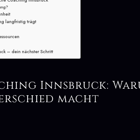
Life Coaching Innsbruck
lung?
inheit
 langfristig trägt
essourcen
ck – dein nächster Schritt
aching Innsbruck: War
erschied macht