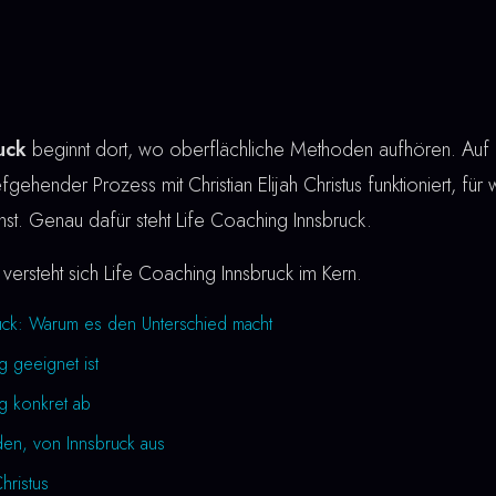
uck
beginnt dort, wo oberflächliche Methoden aufhören. Auf di
fgehender Prozess mit Christian Elijah Christus funktioniert, für
nnst. Genau dafür steht Life Coaching Innsbruck.
versteht sich Life Coaching Innsbruck im Kern.
uck: Warum es den Unterschied macht
g geeignet ist
ng konkret ab
den, von Innsbruck aus
Christus