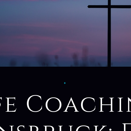
✦
fe Coach