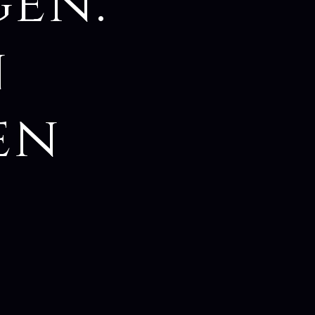
gen:
n
en