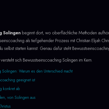
g Solingen
beginnt dort, wo oberflächliche Methoden aufhör
einscoaching als tiefgehender Prozess mit Christian Elijah Chris
du selbst starten kannst. Genau dafür steht Bewusstseinscoachi
versteht sich Bewusstseinscoaching Solingen im Kern.
g Solingen: Warum es den Unterschied macht
coaching geeignet ist
ng konkret ab
den, von Solingen aus
Christus