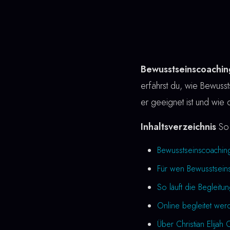
Bewusstseinscoachin
erfährst du, wie Bewussts
er geeignet ist und wie 
Inhaltsverzeichnis
So 
Bewusstseinscoachin
Für wen Bewusstseins
So läuft die Begleitu
Online begleitet wer
Über Christian Elijah 