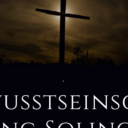
✦
usstsein