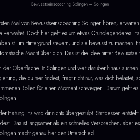
Bewusstseinscoaching Solingen – Solingen
en Mal von Bewusstseinscoaching Solingen hören, erwarten s
verwaltet. Doch hier geht es um etwas Grundlegenderes. Es 
eben still im Hintergrund steuern, und sie bewusst zu machen. 
automatische Macht über dich. Das ist die Idee hinter Bewusstse
n der Oberfläche. In Solingen und weit darüber hinaus suche
gleitung, die du hier findest, fragt nicht nur, was dich belastet,
rnommenen Rollen für einen Moment schweigen. Darum geht es 
olingen.
der Haltung. Es wird dir nichts übergestülpt. Stattdessen entste
ndest. Das ist langsamer als ein schnelles Versprechen, aber es 
olingen macht genau hier den Unterschied.