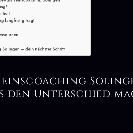
Bewusstseinscoaching Solingen
lung?
inheit
 langfristig trägt
essourcen
 Solingen – dein nächster Schritt
seinscoaching Soling
s den Unterschied m