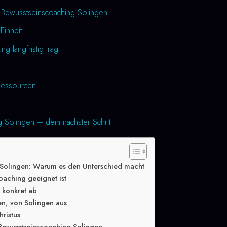
 Bewusstseinscoaching Solingen
Einheit
 langfristig trägt
essourcen
 Solingen – dein nächster Schritt
 Solingen: Warum es den Unterschied macht
oaching geeignet ist
g konkret ab
en, von Solingen aus
hristus