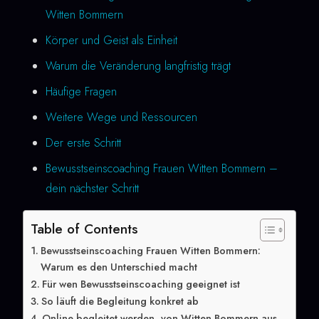
Witten Bommern
Körper und Geist als Einheit
Warum die Veränderung langfristig trägt
Häufige Fragen
Weitere Wege und Ressourcen
Der erste Schritt
Bewusstseinscoaching Frauen Witten Bommern –
dein nächster Schritt
Table of Contents
Bewusstseinscoaching Frauen Witten Bommern:
Warum es den Unterschied macht
Für wen Bewusstseinscoaching geeignet ist
So läuft die Begleitung konkret ab
Online begleitet werden, von Witten Bommern aus