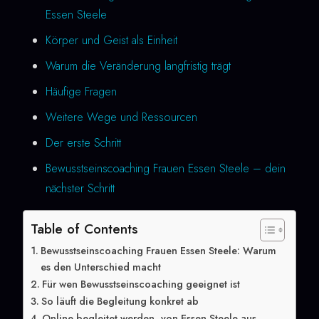
Essen Steele
Körper und Geist als Einheit
Warum die Veränderung langfristig trägt
Häufige Fragen
Weitere Wege und Ressourcen
Der erste Schritt
Bewusstseinscoaching Frauen Essen Steele – dein
nächster Schritt
Table of Contents
Bewusstseinscoaching Frauen Essen Steele: Warum
es den Unterschied macht
Für wen Bewusstseinscoaching geeignet ist
So läuft die Begleitung konkret ab
Online begleitet werden, von Essen Steele aus