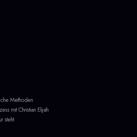
liche Methoden
ss mit Christian Elijah
r steht