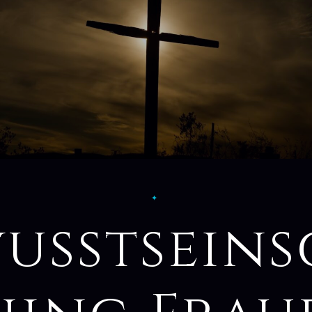
✦
usstsein