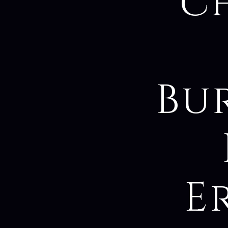
c
Bu
E