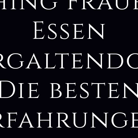
hing Frau
Essen
rgaltendo
Die beste
rfahrung