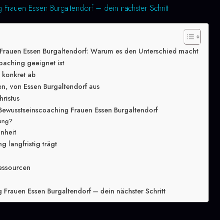
 Frauen Essen Burgaltendorf – dein nächster Schritt
Frauen Essen Burgaltendorf: Warum es den Unterschied macht
oaching geeignet ist
g konkret ab
en, von Essen Burgaltendorf aus
hristus
Bewusstseinscoaching Frauen Essen Burgaltendorf
lung?
inheit
 langfristig trägt
essourcen
 Frauen Essen Burgaltendorf – dein nächster Schritt