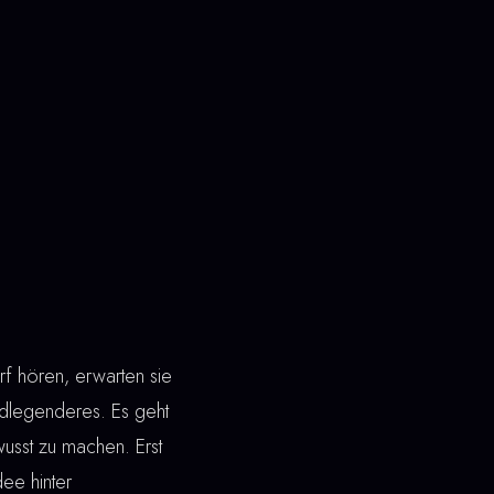
f hören, erwarten sie
dlegenderes. Es geht
wusst zu machen. Erst
dee hinter