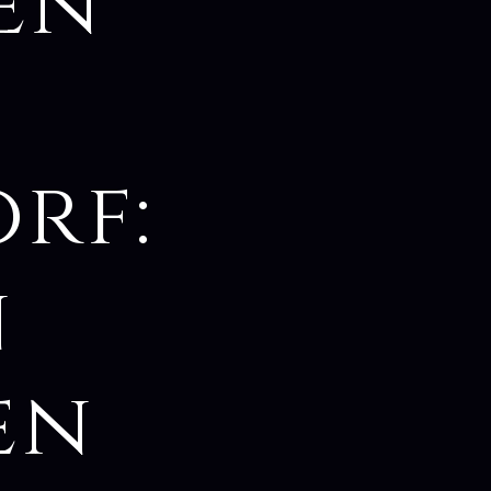
en
rf:
n
en