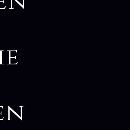
en
ie
en