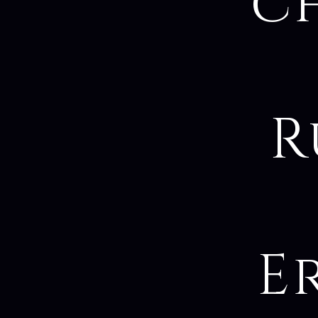
c
R
E