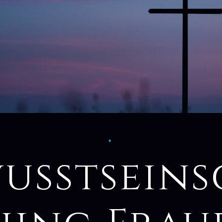
✦
usstsein