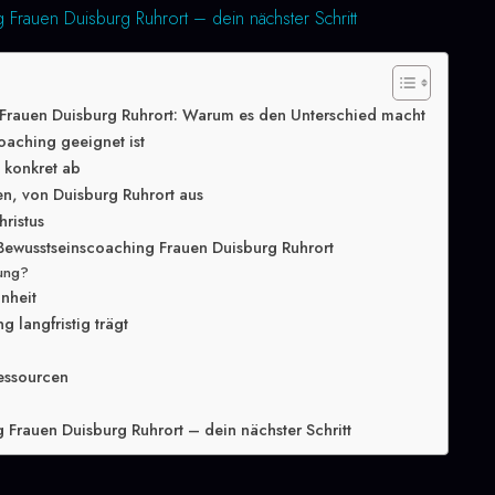
 Frauen Duisburg Ruhrort – dein nächster Schritt
Frauen Duisburg Ruhrort: Warum es den Unterschied macht
oaching geeignet ist
g konkret ab
en, von Duisburg Ruhrort aus
hristus
Bewusstseinscoaching Frauen Duisburg Ruhrort
lung?
inheit
 langfristig trägt
essourcen
 Frauen Duisburg Ruhrort – dein nächster Schritt