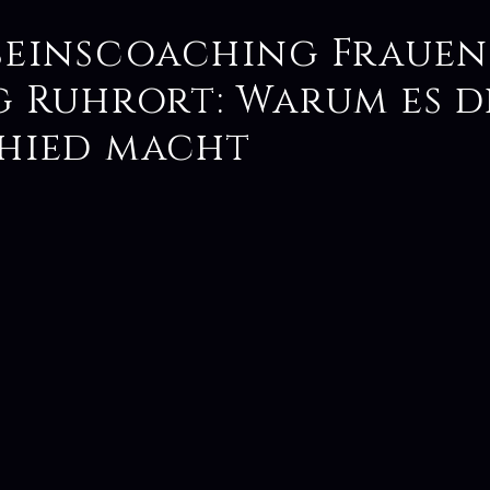
seinscoaching Frauen
g Ruhrort: Warum es 
hied macht