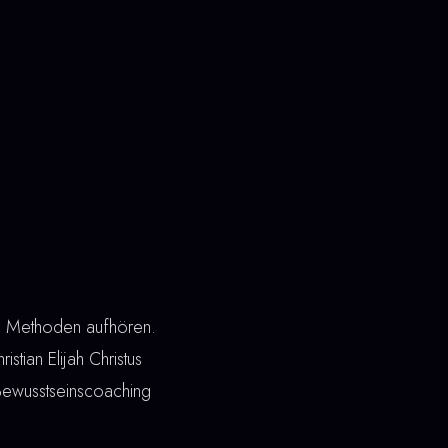
he Methoden aufhören.
stian Elijah Christus
t Bewusstseinscoaching