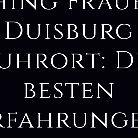
hing Frau
Duisburg
uhrort: D
besten
rfahrung