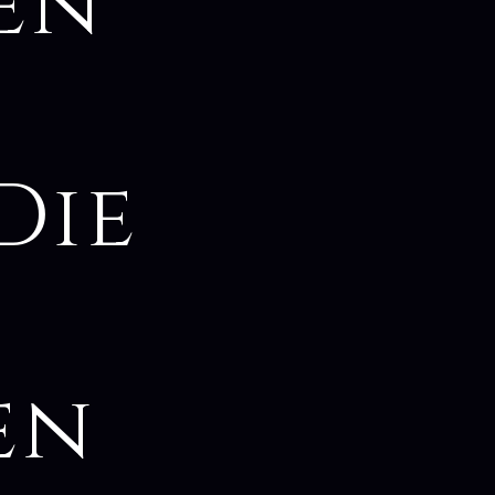
en
Die
en