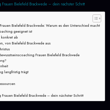
 Frauen Bielefeld Brackwede – dein nächster Schritt
Frauen Bielefeld Brackwede: Warum es den Unterschied macht
oaching geeignet ist
g konkret ab
en, von Bielefeld Brackwede aus
hristus
Bewusstseinscoaching Frauen Bielefeld Brackwede
lung?
inheit
 langfristig trägt
essourcen
 Frauen Bielefeld Brackwede – dein nächster Schritt