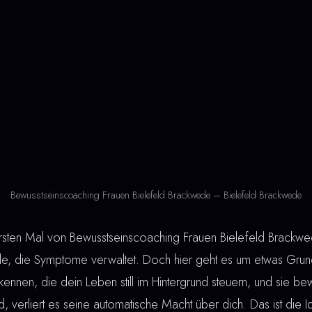
Bewusstseinscoaching Frauen Bielefeld Brackwede – Bielefeld Brackwede
en Mal von Bewusstseinscoaching Frauen Bielefeld Brackwed
de, die Symptome verwaltet. Doch hier geht es um etwas Grun
ennen, die dein Leben still im Hintergrund steuern, und sie be
 verliert es seine automatische Macht über dich. Das ist die I