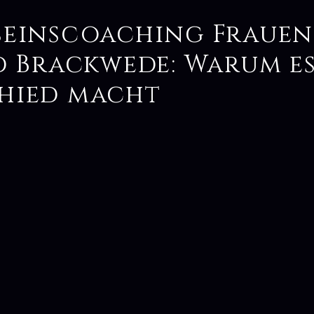
seinscoaching Frauen
d Brackwede: Warum e
hied macht