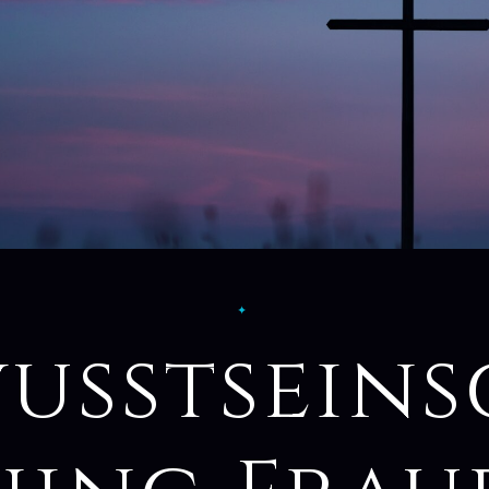
✦
usstsein