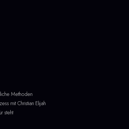
hliche Methoden
ss mit Christian Elijah
r steht