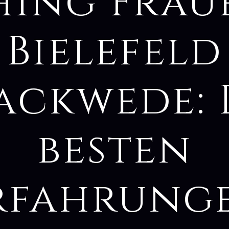
hing Frau
Bielefeld
ackwede: 
besten
rfahrung