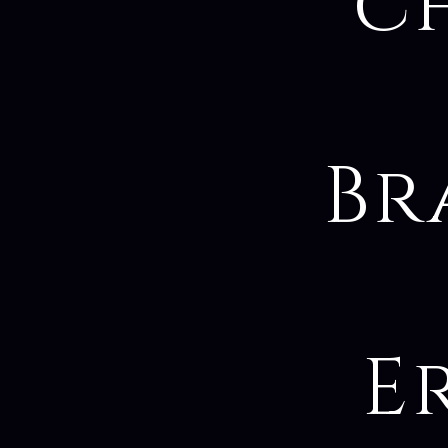
c
Br
E