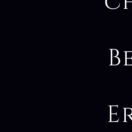
c
B
E