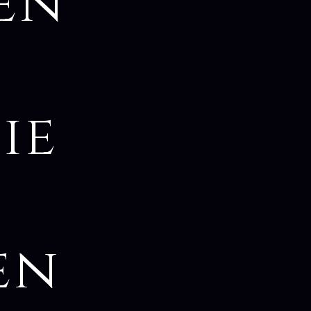
en
ie
en