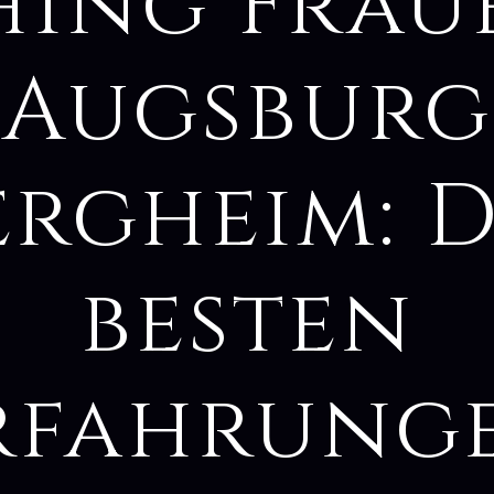
hing Frau
Augsburg
ergheim: D
besten
rfahrung