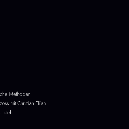
liche Methoden
ss mit Christian Elijah
r steht