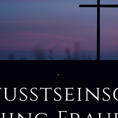
✦
usstsein