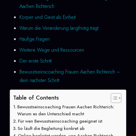
Aachen Richterich
Körper und Geist als Einheit
Warum die Veränderung langfristig trägt
Häufige Fragen
Weitere Wege und Ressourcen
Der erste Schritt
Bewusstseinscoaching Frauen Aachen Richterich –
dein nächster Schritt
Table of Contents
Bewusstseinscoaching Frauen Aachen Richterich:
Warum es den Unterschied macht
Für wen Bewusstseinscoaching geeignet ist
So läuft die Begleitung konkret ab
Online begleitet werden, von Aachen Richterich