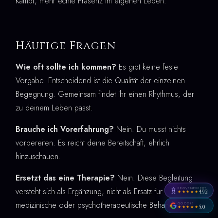
Kampf, mehr echte Präsenz im eigenen Leben.
Häufige Fragen
Wie oft sollte ich kommen?
Es gibt keine feste
Vorgabe. Entscheidend ist die Qualität der einzelnen
Begegnung. Gemeinsam findet ihr einen Rhythmus, der
zu deinem Leben passt.
Brauche ich Vorerfahrung?
Nein. Du musst nichts
vorbereiten. Es reicht deine Bereitschaft, ehrlich
hinzuschauen.
Ersetzt das eine Therapie?
Nein. Diese Begleitung
PROVENEXPERT
versteht sich als Ergänzung, nicht als Ersatz für
4,92
★★★★★
medizinische oder psychotherapeutische Behandlung.
GOOGLE
5,0
★★★★★