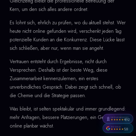
Gleichzeitig bleibt die professionelle Betreuung der
Kern, um den sich alles andere ordnet.
Es lohnt sich, ehrlich zu prüfen, wo du aktuell stehst. Wer
heute nicht online gefunden wird, verschenkt jeden Tag
potenzielle Kunden an die Konkurrenz. Diese Lücke lässt
sich schließen, aber nur, wenn man sie angeht.
Vertrauen entsteht durch Ergebnisse, nicht durch
Versprechen. Deshalb ist der beste Weg, diese
Zusammenarbeit kennenzulernen, ein erstes
unverbindliches Gespräch. Dabei zeigt sich schnell, ob
die Chemie und die Strategie passen.
Was bleibt, ist selten spektakulär und immer grundlegend:
mehr Anfragen, bessere Platzierungen, ein Geschäft, das
PROVENEXPERT
4,92
★★★★★
online planbar wächst.
GOOGLE
5,0
★★★★★