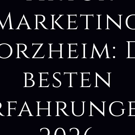
Marketin
orzheim: 
besten
rfahrung