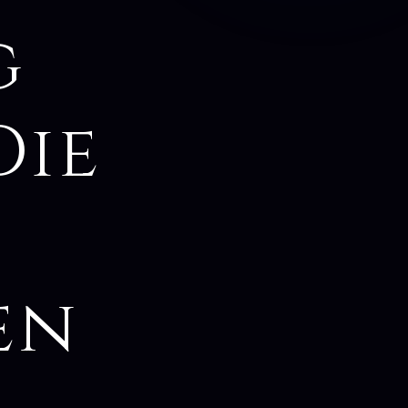
g
Die
en