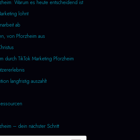
rzheim: Warum es heute entscheidend ist
arketing lohnt
narbeit ab
en, von Pforzheim aus
Christus
m durch TikTok Marketing Pforzheim
utzererlebnis
tion langfristig auszahlt
essourcen
zheim – dein nächster Schritt