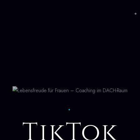
✦ 
✦
TikTok