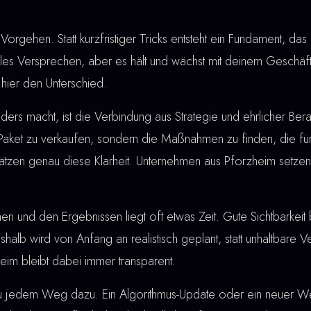
Vorgehen. Statt kurzfristiger Tricks entsteht ein Fundament, das 
lles Versprechen, aber es hält und wächst mit deinem Geschäft
hier den Unterschied.
rs macht, ist die Verbindung aus Strategie und ehrlicher Berat
 Paket zu verkaufen, sondern die Maßnahmen zu finden, die für
ätzen genau diese Klarheit. Unternehmen aus Pforzheim setzen
nd den Ergebnissen liegt oft etwas Zeit. Gute Sichtbarkeit bau
shalb wird von Anfang an realistisch geplant, statt unhaltbare
eim bleibt dabei immer transparent.
u jedem Weg dazu. Ein Algorithmus-Update oder ein neuer W