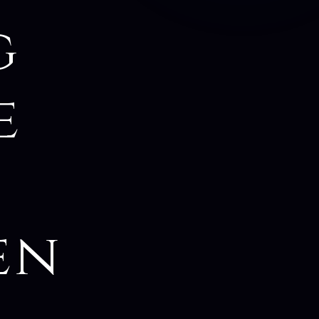
g
e
en