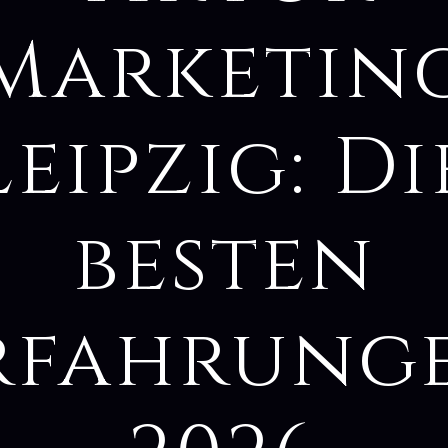
Marketin
Leipzig: Di
besten
rfahrung