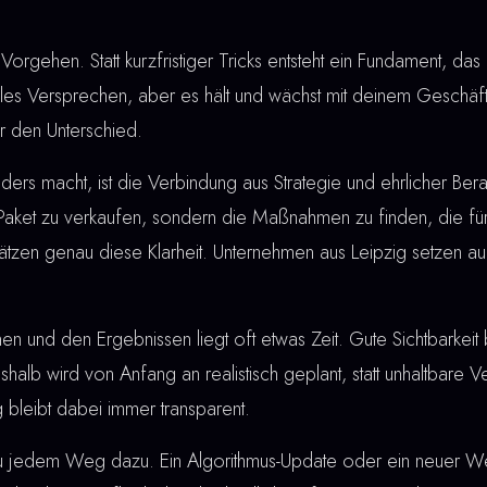
Vorgehen. Statt kurzfristiger Tricks entsteht ein Fundament, das 
lles Versprechen, aber es hält und wächst mit deinem Geschäft
r den Unterschied.
rs macht, ist die Verbindung aus Strategie und ehrlicher Berat
 Paket zu verkaufen, sondern die Maßnahmen zu finden, die für
ätzen genau diese Klarheit. Unternehmen aus Leipzig setzen au
nd den Ergebnissen liegt oft etwas Zeit. Gute Sichtbarkeit bau
shalb wird von Anfang an realistisch geplant, statt unhaltbare
 bleibt dabei immer transparent.
u jedem Weg dazu. Ein Algorithmus-Update oder ein neuer W