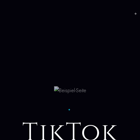
✦ 
✦
TikTok