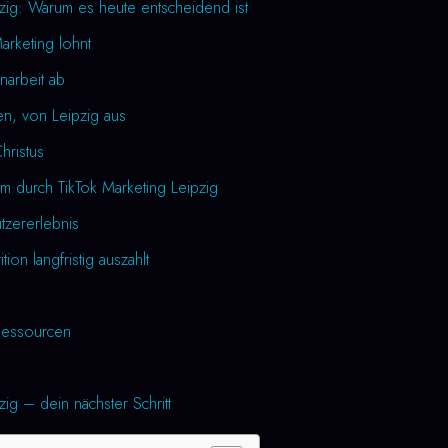
pzig: Warum es heute entscheidend ist
arketing lohnt
narbeit ab
en, von Leipzig aus
Christus
m durch TikTok Marketing Leipzig
utzererlebnis
tion langfristig auszahlt
essourcen
zig – dein nächster Schritt