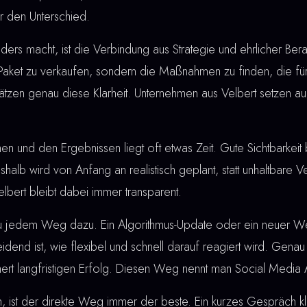
r den Unterschied.
rs macht, ist die Verbindung aus Strategie und ehrlicher Berat
 Paket zu verkaufen, sondern die Maßnahmen zu finden, die für
ätzen genau diese Klarheit. Unternehmen aus Velbert setzen a
nd den Ergebnissen liegt oft etwas Zeit. Gute Sichtbarkeit bau
shalb wird von Anfang an realistisch geplant, statt unhaltbare
lbert bleibt dabei immer transparent.
u jedem Weg dazu. Ein Algorithmus-Update oder ein neuer W
dend ist, wie flexibel und schnell darauf reagiert wird. Genau
hert langfristigen Erfolg. Diesen Weg nennt man Social Media 
, ist der direkte Weg immer der beste. Ein kurzes Gespräch klä