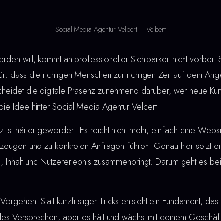
Social Media Agentur Velbert – Velbert
den will, kommt an professioneller Sichtbarkeit nicht vorbei.
r: dass die richtigen Menschen zur richtigen Zeit auf dein Ang
scheidet die digitale Präsenz zunehmend darüber, wer neue Ku
die Idee hinter Social Media Agentur Velbert.
ist härter geworden. Es reicht nicht mehr, einfach eine Webs
eugen und zu konkreten Anfragen führen. Genau hier setzt e
ik, Inhalt und Nutzererlebnis zusammenbringt. Darum geht es b
Vorgehen. Statt kurzfristiger Tricks entsteht ein Fundament, das 
lles Versprechen, aber es hält und wächst mit deinem Geschäf