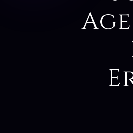
Age
E