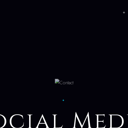
✦ 
✦
ocial Med