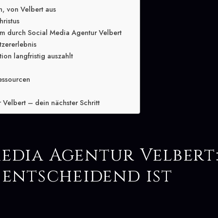
n, von Velbert aus
hristus
m durch Social Media Agentur Velbert
tzererlebnis
ion langfristig auszahlt
essourcen
Velbert – dein nächster Schritt
Media Agentur Velbert
 entscheidend ist