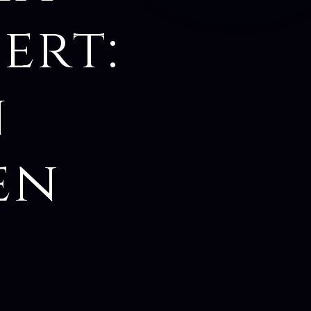
ert:
n
en