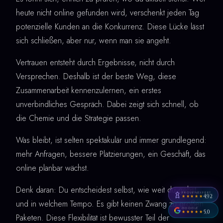
heute nicht online gefunden wird, verschenkt jeden Tag
potenzielle Kunden an die Konkurrenz. Diese Lücke lässt
sich schließen, aber nur, wenn man sie angeht.
Vertrauen entsteht durch Ergebnisse, nicht durch
Versprechen. Deshalb ist der beste Weg, diese
Zusammenarbeit kennenzulernen, ein erstes
unverbindliches Gespräch. Dabei zeigt sich schnell, ob
die Chemie und die Strategie passen.
Was bleibt, ist selten spektakulär und immer grundlegend:
mehr Anfragen, bessere Platzierungen, ein Geschäft, das
online planbar wächst.
Denk daran: Du entscheidest selbst, wie weit du gehst
PROVENEXPERT
4,92
★★★★★
und in welchem Tempo. Es gibt keinen Zwang zu großen
GOOGLE
5,0
★★★★★
Paketen. Diese Flexibilität ist bewusster Teil der