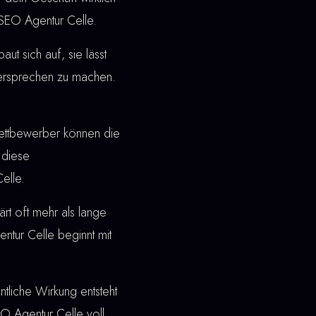
 SEO Agentur Celle.
t sich auf, sie lässt
 Versprechen zu machen.
ettbewerber können die
 diese
elle.
rt oft mehr als lange
ntur Celle beginnt mit
ntliche Wirkung entsteht
EO Agentur Celle voll