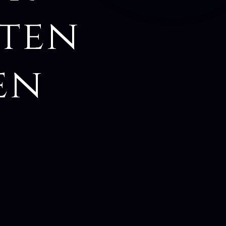
sten
en