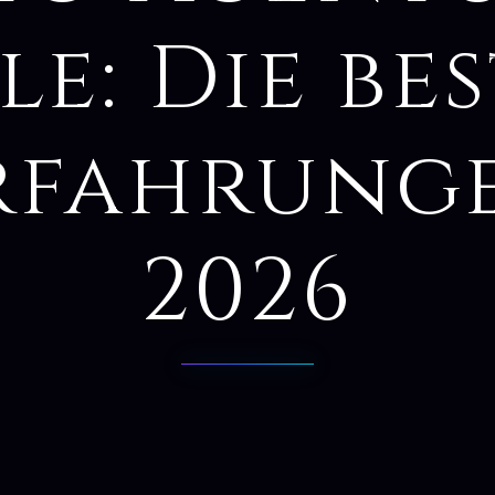
le: Die be
rfahrung
2026