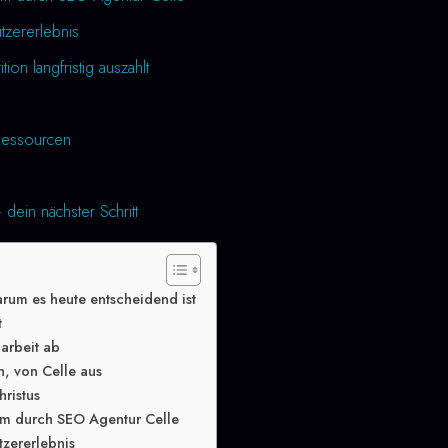
utzererlebnis
tion langfristig auszahlt
essourcen
dein nächster Schritt
rum es heute entscheidend ist
t
arbeit ab
n, von Celle aus
hristus
m durch SEO Agentur Celle
tzererlebnis