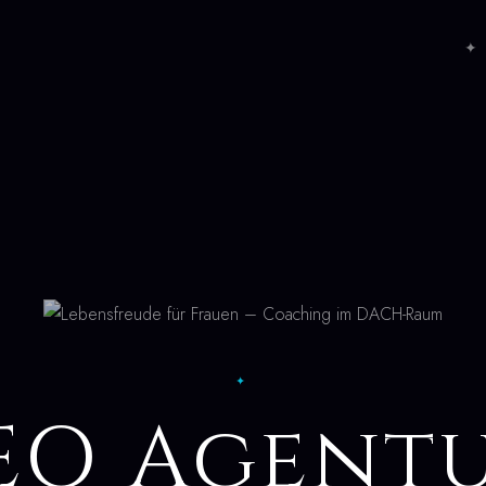
✦ 
✦
EO Agent