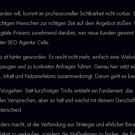
den will, kommt an professioneller Sichtbarkeit nicht vorbei.
ichtigen Menschen zur richtigen Zeit auf dein Angebot stoßen. 
 digitale Präsenz zunehmend darüber, wer neue Kunden gewinn
inter SEO Agentur Celle.
ist härter geworden. Es reicht nicht mehr, einfach eine Webs
eugen und zu konkreten Anfragen führen. Genau hier setzt e
ik, Inhalt und Nutzererlebnis zusammenbringt. Darum geht es be
Vorgehen. Statt kurzfristiger Tricks entsteht ein Fundament, das 
lles Versprechen, aber es hält und wächst mit deinem Geschäf
terschied.
rs macht, ist die Verbindung aus Strategie und ehrlicher Berat
 Paket zu verkaufen, sondern die Maßnahmen zu finden, die für