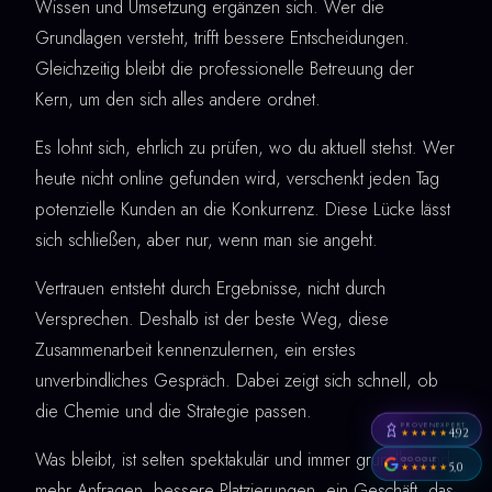
Wissen und Umsetzung ergänzen sich. Wer die
Grundlagen versteht, trifft bessere Entscheidungen.
Gleichzeitig bleibt die professionelle Betreuung der
Kern, um den sich alles andere ordnet.
Es lohnt sich, ehrlich zu prüfen, wo du aktuell stehst. Wer
heute nicht online gefunden wird, verschenkt jeden Tag
potenzielle Kunden an die Konkurrenz. Diese Lücke lässt
sich schließen, aber nur, wenn man sie angeht.
Vertrauen entsteht durch Ergebnisse, nicht durch
Versprechen. Deshalb ist der beste Weg, diese
Zusammenarbeit kennenzulernen, ein erstes
unverbindliches Gespräch. Dabei zeigt sich schnell, ob
die Chemie und die Strategie passen.
PROVENEXPERT
4,92
★★★★★
Was bleibt, ist selten spektakulär und immer grundlegend:
GOOGLE
5,0
★★★★★
mehr Anfragen, bessere Platzierungen, ein Geschäft, das