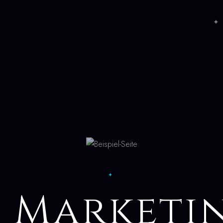
✦ 
✦
I Marketi