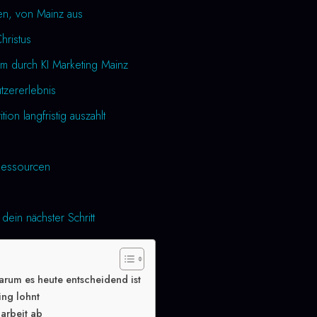
en, von Mainz aus
Christus
m durch KI Marketing Mainz
utzererlebnis
tion langfristig auszahlt
essourcen
dein nächster Schritt
arum es heute entscheidend ist
ing lohnt
arbeit ab