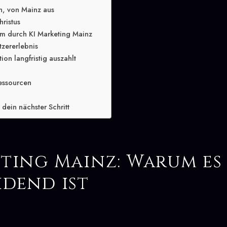
n, von Mainz aus
hristus
m durch KI Marketing Mainz
tzererlebnis
ion langfristig auszahlt
essourcen
dein nächster Schritt
eting Mainz: Warum es
idend ist