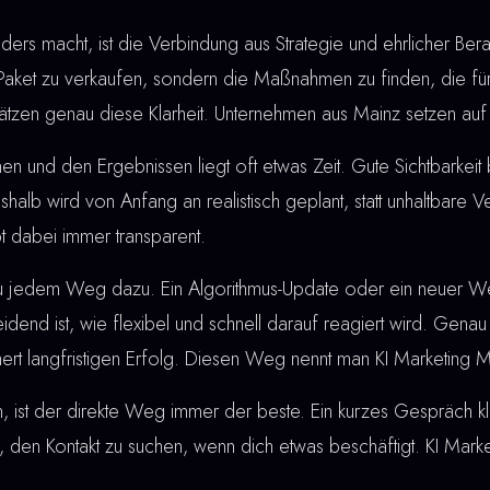
rs macht, ist die Verbindung aus Strategie und ehrlicher Berat
 Paket zu verkaufen, sondern die Maßnahmen zu finden, die für
ätzen genau diese Klarheit. Unternehmen aus Mainz setzen auf
nd den Ergebnissen liegt oft etwas Zeit. Gute Sichtbarkeit bau
shalb wird von Anfang an realistisch geplant, statt unhaltbare
t dabei immer transparent.
u jedem Weg dazu. Ein Algorithmus-Update oder ein neuer W
dend ist, wie flexibel und schnell darauf reagiert wird. Genau
hert langfristigen Erfolg. Diesen Weg nennt man KI Marketing M
, ist der direkte Weg immer der beste. Ein kurzes Gespräch klä
 den Kontakt zu suchen, wenn dich etwas beschäftigt. KI Marke