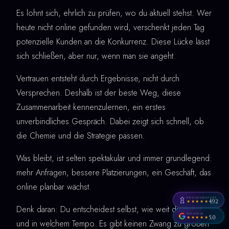
Es lohnt sich, ehrlich zu prüfen, wo du aktuell stehst. Wer
heute nicht online gefunden wird, verschenkt jeden Tag
potenzielle Kunden an die Konkurrenz. Diese Lücke lässt
sich schließen, aber nur, wenn man sie angeht.
Vertrauen entsteht durch Ergebnisse, nicht durch
Versprechen. Deshalb ist der beste Weg, diese
Zusammenarbeit kennenzulernen, ein erstes
unverbindliches Gespräch. Dabei zeigt sich schnell, ob
die Chemie und die Strategie passen.
Was bleibt, ist selten spektakulär und immer grundlegend:
mehr Anfragen, bessere Platzierungen, ein Geschäft, das
online planbar wächst.
PROVENEXPERT
4,92
★★★★★
Denk daran: Du entscheidest selbst, wie weit du gehst
GOOGLE
5,0
★★★★★
und in welchem Tempo. Es gibt keinen Zwang zu großen