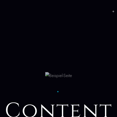
✦ 
✦
Content