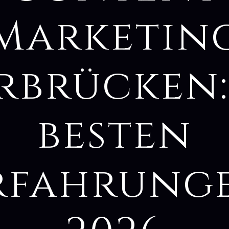
Marketin
rbrücken:
besten
rfahrung