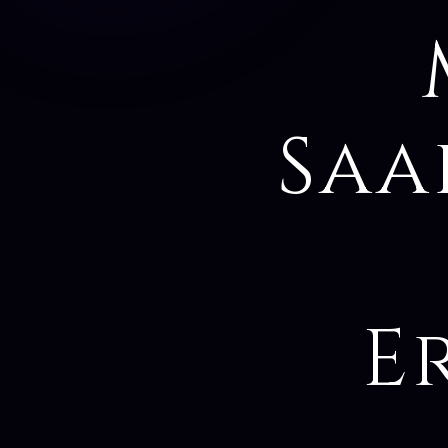
Saa
E