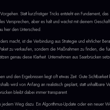
Vorgehen. Statt kurzfristiger Tricks entsteht ein Fundament, das 
lles Versprechen, aber es hält und wächst mit deinem Geschäf
u hier den Unterschied.
rs macht, ist die Verbindung aus Strategie und ehrlicher Berat
 Paket zu verkaufen, sondern die Maßnahmen zu finden, die für
ätzen genau diese Klarheit. Unternehmen aus Saarbrücken setz
nd den Ergebnissen liegt oft etwas Zeit. Gute Sichtbarkeit bau
shalb wird von Anfang an realistisch geplant, statt unhaltbare
rücken bleibt dabei immer transparent.
u jedem Weg dazu. Ein Algorithmus-Update oder ein neuer W