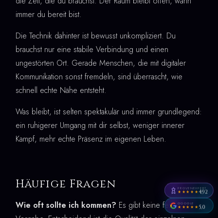
die Zeit, die du brauchst. Der Raum bleibt offen, wann
immer du bereit bist.
Die Technik dahinter ist bewusst unkompliziert. Du
brauchst nur eine stabile Verbindung und einen
ungestörten Ort. Gerade Menschen, die mit digitaler
Kommunikation sonst fremdeln, sind überrascht, wie
schnell echte Nähe entsteht.
Was bleibt, ist selten spektakulär und immer grundlegend:
ein ruhigerer Umgang mit dir selbst, weniger innerer
Kampf, mehr echte Präsenz im eigenen Leben.
Häufige Fragen
PROVENEXPERT
4,92
★★★★★
Wie oft sollte ich kommen?
Es gibt keine feste
GOOGLE
5,0
★★★★★