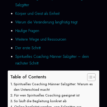
Salzgitter
Körper und Geist als Einheit
Warum die Veränderung langfristig trägt
Häufige Fragen
Weitere Wege und Ressourcen
Der erste Schritt
Spirituelles Coaching Männer Salzgitter – dein
nächster Schritt
Table of Contents
Spirituelles Coaching Männer Salzgitter: Warum es
den Unterschied macht
Für wen Spirituelles Coaching geeignet ist
So läuft die Begleitung konkret ab
Online begleitet werden, von Salzgitter aus